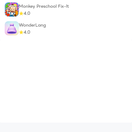
Monkey Preschool Fix-It
4.0
WonderLang
4.0