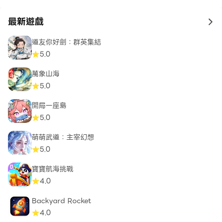
最新遊戲
to 
道友你好劍：群英集結
5.0
萬象山海
5.0
開局一座島
5.0
萌萌武道：主宰幻想
5.0
寶寶航海挑戰
4.0
Backyard Rocket
4.0