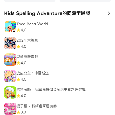
Kids Spelling Adventure的同類型遊戲
to
Toca Boca World
4.0
2024 大總統
4.0
兒童烹飪遊戲
4.0
皮皮公主：冰雪城堡
4.0
寶寶廚師 - 兒童烹飪做菜廚房美食料理遊戲
4.0
提子鎮 - 粉紅色家居裝飾
3.0