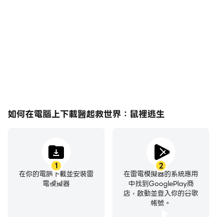
輕鬆記錄下在醫起救世界：
在醫起救世界：鼠裡逃生
鼠裡逃生中的賽事表現和操
中，玩家需要頻繁地進行操
作過程，有助於學習和改進
作，例如移動角色、選擇技
駕駛技術，或者與其他玩家
能、進行戰鬥等，而鍵盤和
分享自己的遊戲經歷和成
滑鼠能夠提供更方便、更快
就。
速的操作響應。
如何在電腦上下載醫起救世界：鼠裡逃生
1
2
在你的電腦下載並安裝雷
在雷電模擬器的系統應用
電模擬器
中找到GooglePlay商
店，啟動並登入你的谷歌
帳號。