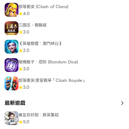
部落衝突 (Clash of Clans)
4.0
三國志・戰略版
3.0
《英雄聯盟：激鬥峽谷》
2.0
隨機骰子：塔防 (Random Dice)
3.0
部落衝突:皇室戰爭「Clash Royale」
3.0
最新遊戲
to 
道友你好劍：群英集結
5.0