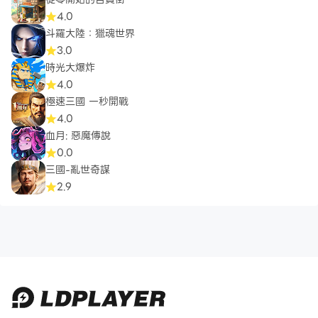
4.0
斗羅大陸：獵魂世界
3.0
時光大爆炸
4.0
極速三國 一秒開戰
4.0
血月: 惡魔傳說
0.0
三國-亂世奇謀
2.9