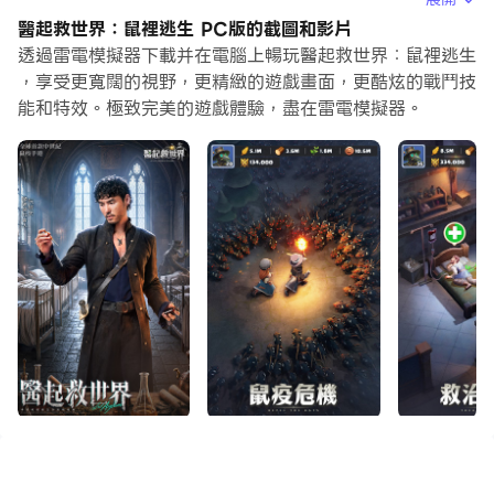
生》，能享受更清晰的畫面與更順手的操作體驗。
醫起救世界：鼠裡逃生 PC版的截圖和影片
末世醫院與生存重建
透過雷電模擬器下載并在電腦上暢玩醫起救世界：鼠裡逃生
廢土之中，醫院成為最後的希望。從接診病患、判斷症狀，
，享受更寬闊的視野，更精緻的遊戲畫面，更酷炫的戰鬥技
能和特效。極致完美的遊戲體驗，盡在雷電模擬器。
到調配藥劑、擴建病區，每一次決策都會影響倖存者能否撐
過這場災難。透過雷電模擬器在 PC 大螢幕上遊玩時，病
房管理、建築配置與資源分配都能更清楚掌握。
鳥嘴醫生的救援使命
戴上鳥嘴面具，你將走進這場由鼠疫引發的危機之中。治療
感染者、管理醫療設備、維持避難所運作，不只是生存，更
是在混亂世界裡重新建立希望。
英雄集結迎擊鼠潮
鼠潮與鼠王隨時可能襲來，英雄培養與塔防部署成為守住防
線的關鍵。不同英雄搭配不同技能與陣容羈絆，會形成不同
的防守方式。若想更有效率地嘗試不同英雄組合與開局方
向，透過雷電模擬器的多開與同步功能，可以更方便整理不
同陣容配置。