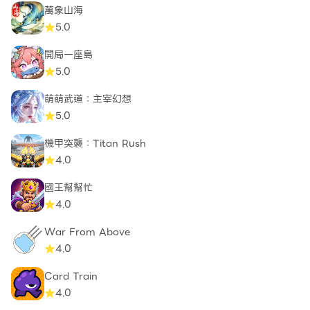
萬象山海
5.0
開局一座島
5.0
萌萌武道：主宰幻想
5.0
機甲突襲：Titan Rush
4.0
國王幫幫忙
4.0
War From Above
4.0
Card Train
4.0