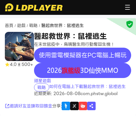
首頁
遊戲
戰略
醫起救世界：鼠裡逃生
/
/
/
醫起救世界：鼠裡逃生
在末世鼠疫中，鳥嘴醫生用行動奪回生機！
使用雷電模擬器在PC電腦上暢玩
4.0
500+
recommend
頑星遊戲
如何在電腦上下載醫起救世界：鼠裡逃生
戰略
近期更新: 2026-08-08
com.phstw.global
邀請好友並賺取回饋金
分享
: