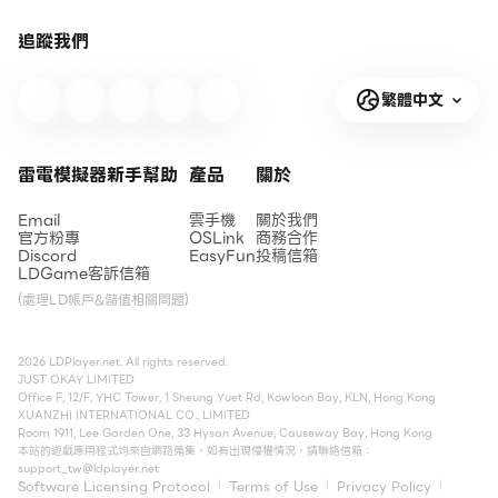
追蹤我們
繁體中文
雷電模擬器新手幫助
產品
關於
Email
雲手機
關於我們
官方粉專
OSLink
商務合作
Discord
EasyFun
投稿信箱
LDGame客訴信箱
(處理LD帳戶&儲值相關問題)
2026 LDPlayer.net. All rights reserved.
JUST OKAY LIMITED
Office F, 12/F, YHC Tower, 1 Sheung Yuet Rd, Kowloon Bay, KLN, Hong Kong
XUANZHI INTERNATIONAL CO., LIMITED
Room 1911, Lee Garden One, 33 Hysan Avenue, Causeway Bay, Hong Kong
本站的遊戲應用程式均來自網路蒐集，如有出現侵權情況，請聯絡信箱：
support_tw@ldplayer.net
Software Licensing Protocol
Terms of Use
Privacy Policy