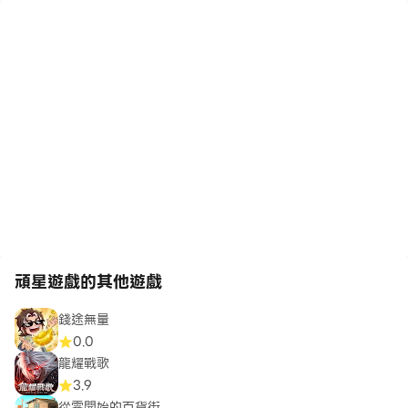
頑星遊戲的其他遊戲
錢途無量
0.0
龍耀戰歌
3.9
從零開始的百貨街