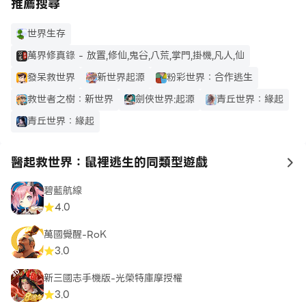
推薦搜尋
世界生存
萬界修真錄 - 放置,修仙,鬼谷,八荒,掌門,掛機,凡人,仙
發呆救世界
新世界起源
粉彩世界：合作逃生
救世者之樹：新世界
劍俠世界:起源
青丘世界：緣起
青丘世界：緣起
醫起救世界：鼠裡逃生的同類型遊戲
to
碧藍航線
4.0
萬國覺醒-RoK
3.0
新三國志手機版-光榮特庫摩授權
3.0