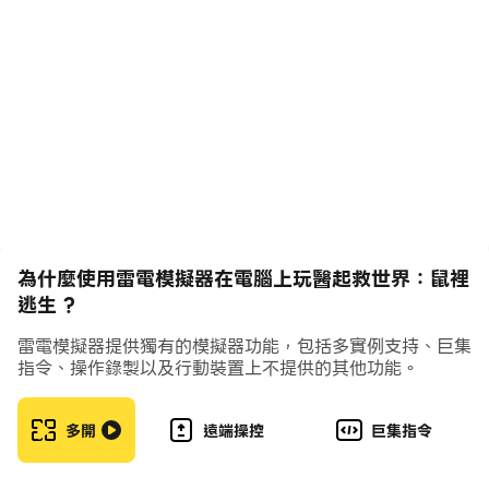
資源收集與避難所擴張
派遣倖存者收集木材、藥草、食物等重要物資，建造生產設
施、擴大倉庫容量，讓避難所逐漸恢復運轉。當資源採集、
建設升級與固定流程變多時，透過雷電模擬器的操作錄製與
巨集指令，也能減少重複操作，把時間留給基地規劃與英雄
養成。
《醫起救世界：鼠裡逃生》把末世醫療、避難所經營、英雄
塔防與資源重建融合在一起，讓玩家在危機中同時扮演救援
為什麼使用雷電模擬器在電腦上玩醫起救世界：鼠裡
者與領導者。透過雷電模擬器在 PC 上遊玩，醫院管理、
逃生 ?
英雄培養與長時間推進都更容易安排，帶領倖存者一步步重
建新的秩序。
雷電模擬器提供獨有的模擬器功能，包括多實例支持、巨集
指令、操作錄製以及行動裝置上不提供的其他功能。
多開
遠端操控
巨集指令