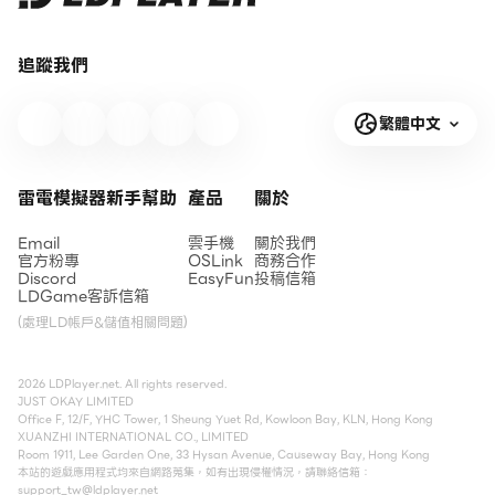
追蹤我們
繁體中文
雷電模擬器新手幫助
產品
關於
Email
雲手機
關於我們
官方粉專
OSLink
商務合作
Discord
EasyFun
投稿信箱
LDGame客訴信箱
(處理LD帳戶&儲值相關問題)
2026 LDPlayer.net. All rights reserved.
JUST OKAY LIMITED
Office F, 12/F, YHC Tower, 1 Sheung Yuet Rd, Kowloon Bay, KLN, Hong Kong
XUANZHI INTERNATIONAL CO., LIMITED
Room 1911, Lee Garden One, 33 Hysan Avenue, Causeway Bay, Hong Kong
本站的遊戲應用程式均來自網路蒐集，如有出現侵權情況，請聯絡信箱：
support_tw@ldplayer.net