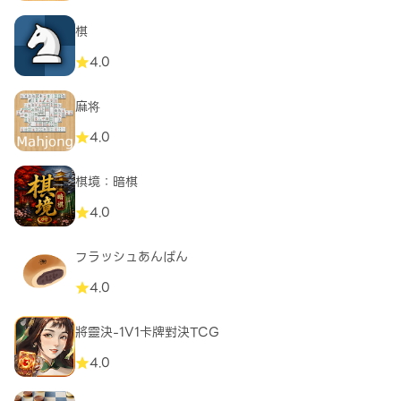
棋
4.0
麻将
4.0
棋境：暗棋
4.0
フラッシュあんぱん
4.0
將靈決-1V1卡牌對決TCG
4.0