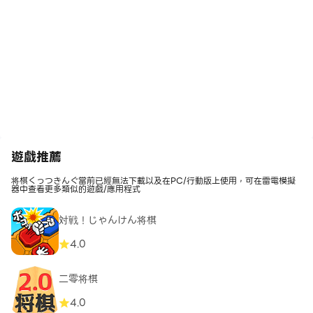
遊戲推薦
将棋くっつきんぐ當前已經無法下載以及在PC/行動版上使用，可在雷電模擬
器中查看更多類似的遊戲/應用程式
対戦！じゃんけん将棋
4.0
二零将棋
4.0