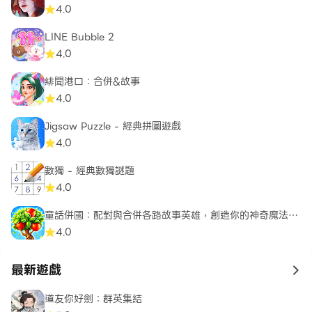
4.0
LINE Bubble 2
4.0
緋聞港口：合併&故事
4.0
Jigsaw Puzzle - 經典拼圖遊戲
4.0
數獨 - 經典數獨謎題
4.0
童話併國：配對與合併各路故事英雄，創造你的神奇魔法世
界
4.0
最新遊戲
to 
道友你好劍：群英集結