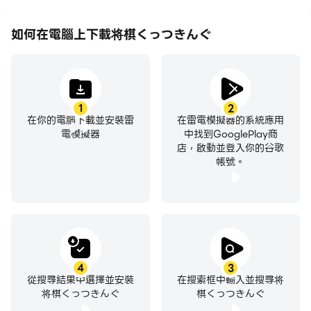
如何在電腦上下載将棋くっつきんぐ
1
2
在你的電腦下載並安裝雷
在雷電模擬器的系統應用
電模擬器
中找到GooglePlay商
店，啟動並登入你的谷歌
帳號。
4
3
從搜尋結果中選擇並安裝
在搜索框中輸入並搜尋将
将棋くっつきんぐ
棋くっつきんぐ