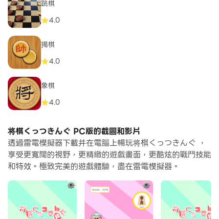
跳棋
4.0
揭棋
4.0
象棋
4.0
将棋くっつきんぐ PC版的截圖和影片
透過雷電模擬器下載并在電腦上暢玩将棋くっつきんぐ ，
享受更寬闊的視野，更精緻的遊戲畫面，更酷炫的戰鬥技能
和特效。極致完美的遊戲體驗，盡在雷電模擬器。