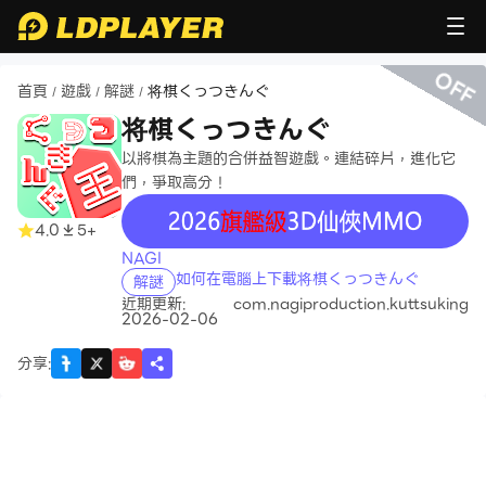
OFF
首頁
遊戲
解謎
将棋くっつきんぐ
/
/
/
将棋くっつきんぐ
以將棋為主題的合併益智遊戲。連結碎片，進化它
們，爭取高分！
recommend
4.0
5+
NAGI
如何在電腦上下載将棋くっつきんぐ
解謎
近期更新:
com.nagiproduction.kuttsuking
2026-02-06
分享
: