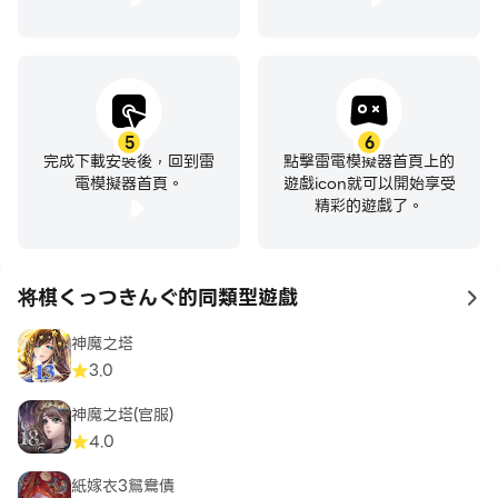
5
6
完成下載安裝後，回到雷
點擊雷電模擬器首頁上的
電模擬器首頁。
遊戲icon就可以開始享受
精彩的遊戲了。
将棋くっつきんぐ的同類型遊戲
to
神魔之塔
3.0
神魔之塔(官服)
4.0
紙嫁衣3鴛鴦債