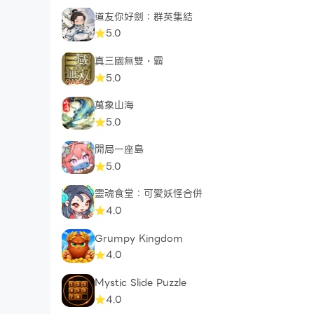
道友你好劍：群英集結
5.0
真三國無雙・霸
5.0
萬象山海
5.0
開局一座島
5.0
靈魂食堂：可愛妖怪合併
4.0
Grumpy Kingdom
4.0
Mystic Slide Puzzle
4.0