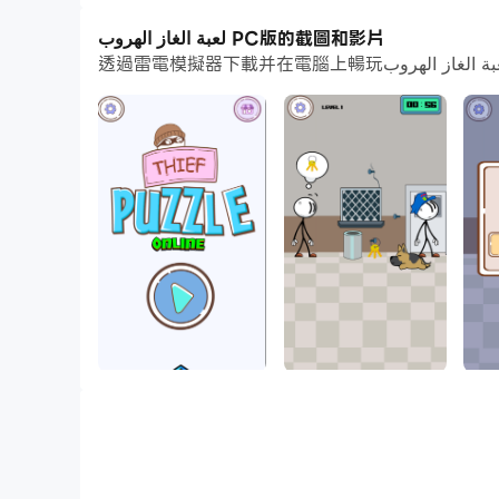
لعبة الغاز الهروب PC版的截圖和影片