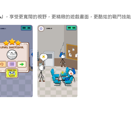
透過雷電模擬器下載并在電腦上暢玩لعبة الغاز الهروب ，享受更寬闊的視野，更