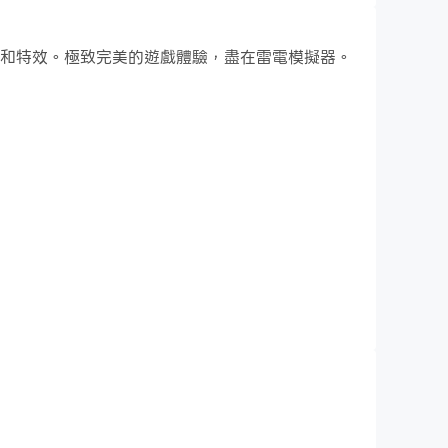
精緻的遊戲畫面，更酷炫的戰鬥技能和特效。極致完美的遊戲體驗，盡在雷電模擬器。