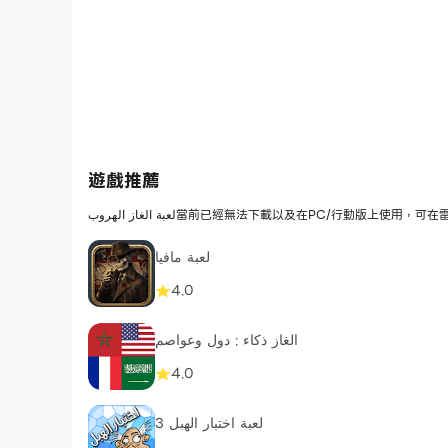
遊戲推薦
لعبة الغاز الهروب當前已經無法下載以及在PC/行
لعبة مافيا
4.0
الغاز ذكاء : دول وعواصم
4.0
لعبة اختبار الهبل 3