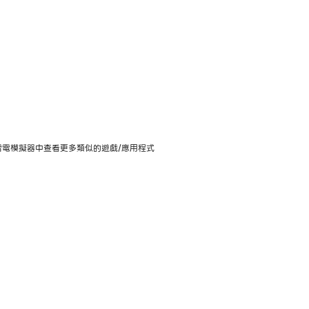
動版上使用，可在雷電模擬器中查看更多類似的遊戲/應用程式