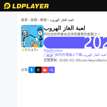
首頁
遊戲
解謎
لعبة الغاز الهروب
/
/
/
لعبة الغاز الهروب
阿拉伯世界著名且深受喜愛的遊戲之一
recommend
0.0
5+
KiteStudios
如何在電腦上下載لعبة الغاز الهروب
解謎
近期更新: 2026-02-06
com.keycollecto
分享
: