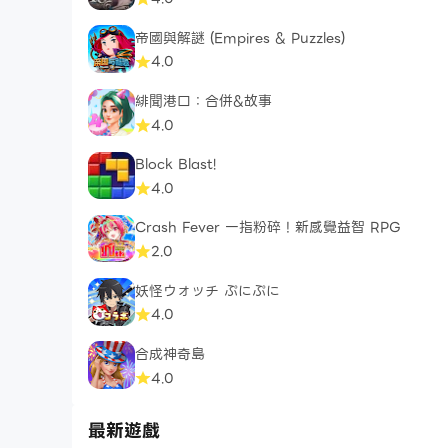
帝國與解謎 (Empires & Puzzles)
4.0
緋聞港口：合併&故事
4.0
Block Blast!
4.0
Crash Fever 一指粉碎！新感覺益智 RPG
2.0
妖怪ウォッチ ぷにぷに
4.0
合成神奇島
4.0
最新遊戲