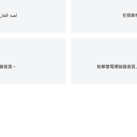
لعبة الغاز الهرو
器首頁。
點擊雷電模擬器首頁上