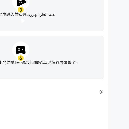
3
在搜索框中輸入並搜尋لعبة الغاز الهروب
6
的遊戲icon就可以開始享受精彩的遊戲了。
to same typ