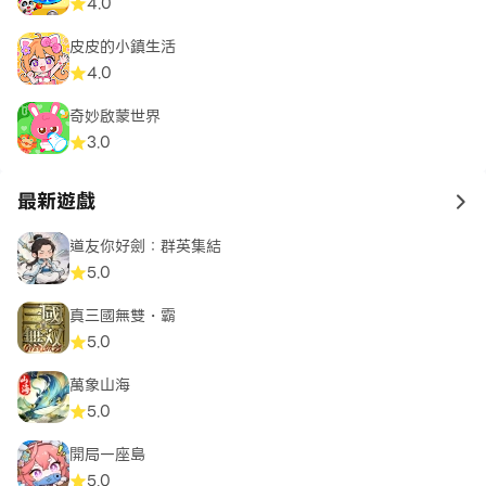
4.0
皮皮的小鎮生活
4.0
奇妙啟蒙世界
3.0
最新遊戲
to 
道友你好劍：群英集結
5.0
真三國無雙・霸
5.0
萬象山海
5.0
開局一座島
5.0