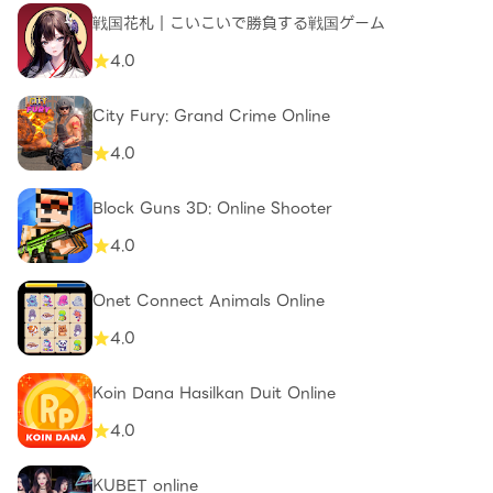
戦国花札｜こいこいで勝負する戦国ゲーム
4.0
City Fury: Grand Crime Online
4.0
Block Guns 3D: Online Shooter
4.0
Onet Connect Animals Online
4.0
Koin Dana Hasilkan Duit Online
4.0
KUBET online