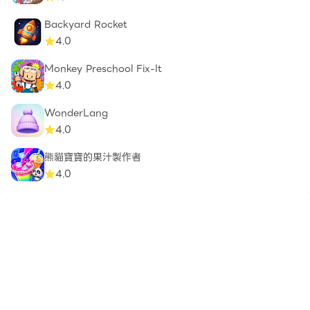
Backyard Rocket
4.0
Monkey Preschool Fix-It
4.0
WonderLang
4.0
熊貓寶寶的果汁製作者
4.0