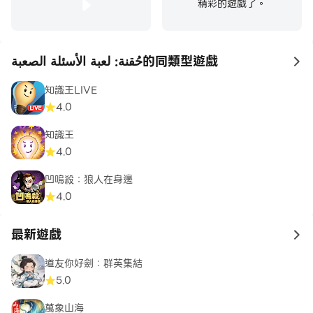
精彩的遊戲了。
حُقنة: لعبة الأسئلة الصعبة的同類型遊戲
to
知識王LIVE
4.0
知識王
4.0
凹嗚殺：狼人在身邊
4.0
最新遊戲
to 
道友你好劍：群英集結
5.0
萬象山海