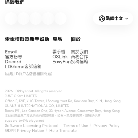
追蹤我們
繁體中文
雷電模擬器新手幫助
產品
關於
Email
雲手機
關於我們
官方粉專
OSLink
商務合作
Discord
EasyFun
投稿信箱
LDGame客訴信箱
(處理LD帳戶&儲值相關問題)
2026 LDPlayer.net. All rights reserved.
JUST OKAY LIMITED
Office F, 12/F, YHC Tower, 1 Sheung Yuet Rd, Kowloon Bay, KLN, Hong Kong
XUANZHI INTERNATIONAL CO., LIMITED
Room 1911, Lee Garden One, 33 Hysan Avenue, Causeway Bay, Hong Kong
本站的遊戲應用程式均來自網路蒐集，如有出現侵權情況，請聯絡信箱：
support_tw@ldplayer.net
Software Licensing Protocol
Terms of Use
Privacy Policy
GDPR Privacy Notice
Help Translate