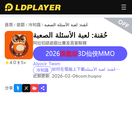
OFF
首頁
遊戲
冷知識
حُقنة: لعبة الأسئلة الصعبة
/
/
/
حُقنة: لعبة الأسئلة الصعبة
阿拉伯語遊戲比賽及答案解釋
recommend
4.0
5+
Alyacir Team
如何在電腦上下載حُقنة: لعبة الأسئلة
冷知識
الصعبة
近期更新: 2026-02-06
com.huqna
分享
: