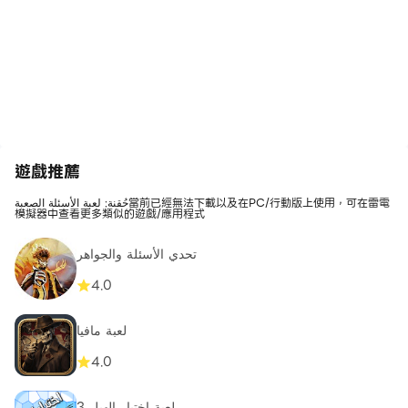
遊戲推薦
حُقنة: لعبة الأسئلة الصعبة當前已經無法下載以及在PC/行動版上使用，可在雷電
模擬器中查看更多類似的遊戲/應用程式
تحدي الأسئلة والجواهر
4.0
لعبة مافيا
4.0
لعبة اختبار الهبل 3