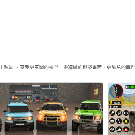
吉普山駕駛 ，享受更寬闊的視野，更精緻的遊戲畫面，更酷炫的