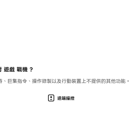
空戰士飛機戰鬥飛機遊戲。在空軍攻擊遊戲離線天火空戰遊戲中
受飛機射擊遊戲，作為具有在線任務的最佳空中戰鬥機遊戲 - 
離線噴氣式遊戲天火。在戰鬥機遊戲中，戰機加入天空戰鬥機 3d 現
戰鬥戰機戰鬥。離線學習戰機遊戲中的混戰，免費成為最好的戰鬥
遊戲 戰機 ?
持、巨集指令、操作錄製以及行動裝置上不提供的其他功能。
遠端操控