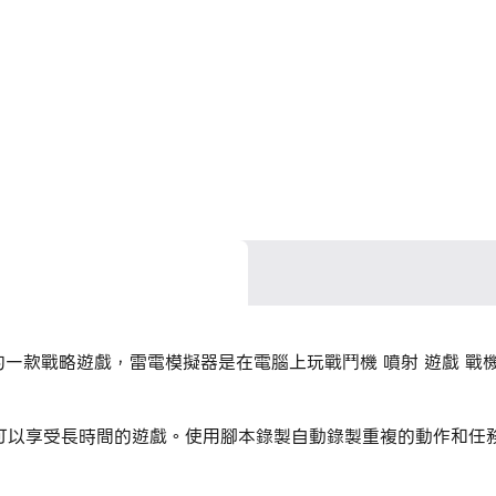
dio開發的一款戰略遊戲，雷電模擬器是在電腦上玩戰鬥機 噴射 遊
您可以享受長時間的遊戲。使用腳本錄製自動錄製重複的動作和