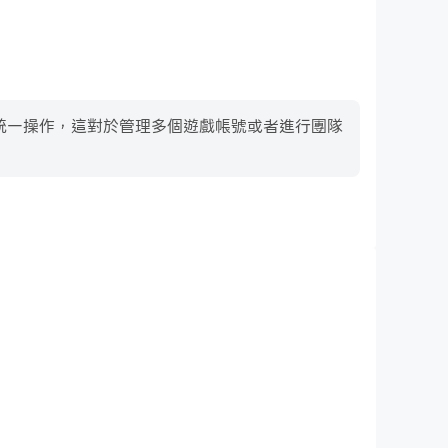
行統一操作，這對於管理多個遊戲帳號或者進行團隊
鍵盤和滑鼠
，玩家需要頻繁地進行操作，例如移動角色、選擇技能、進
和滑鼠能夠提供更方便、更快速的操作響應。