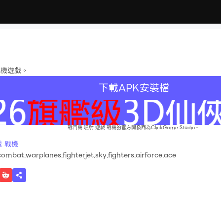
戰機遊戲。
下載APK安裝檔
戰鬥機 噴射 遊戲 戰機的官方開發商為ClickGame Studio。
 戰機
mbat.warplanes.fighterjet.sky.fighters.airforce.ace