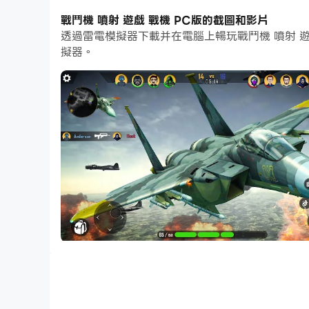
此外，如果你想要一鍵連擊或是遊戲要求重複技能
戰鬥機 噴射 遊戲 戰機 PC版的截圖和影片
透過雷電模擬器下載并在電腦上暢玩戰鬥機 噴射 
如果你想培養多個帳戶，多開和同步也可以幫到你。
擬器。
玩戰鬥機遊戲戰機探索空軍遊戲！戰機世界中新的
鬥機遊戲在線戰爭飛機與免費天空戰士 3d 現代王牌
的最佳戰鬥機飛行員遊戲，在新的空戰遊戲中離線
士飛機戰鬥的快感。讓我們離線嘗試空軍攻擊遊戲 
有空中戰鬥機 3d ace comabat 的新空
士。通過玩空中戰爭遊戲夢想戰爭模擬器遊戲空中戰
機戰鬥是最好的飛機遊戲戰鬥機遊戲與任務 3d 離
氣式遊戲戰爭飛機遊戲離線靈活控制天空戰鬥機 3
隊。在線享受空軍攻擊遊戲，使用先進的現代戰機空
戰鬥機遊戲戰機具有空軍遊戲多人在線風格，是最受
式遊戲天火王牌戰鬥罷工戰士的樂趣。戰爭模擬器遊
3d。在天空戰士飛機格鬥遊戲中離線成為戰鬥機
士 3d。嘗試戰鬥機遊戲離線罷工戰鬥機世界的戰機射