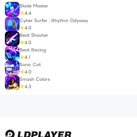
Blade Master
4.4
Cyber Surfer : Rhythm Odyssey
4.0
Beat Shooter
4.0
Beat Racing
4.1
Sonic Cat
4.0
Smash Colors
4.3