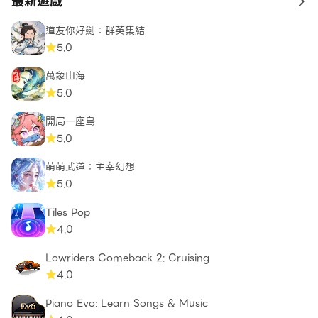
最新遊戲
to 
道友你好劍：群英集結
5.0
萬象山海
5.0
開局一座島
5.0
萌萌武道：主宰幻想
5.0
Tiles Pop
4.0
Lowriders Comeback 2: Cruising
4.0
Piano Evo: Learn Songs & Music