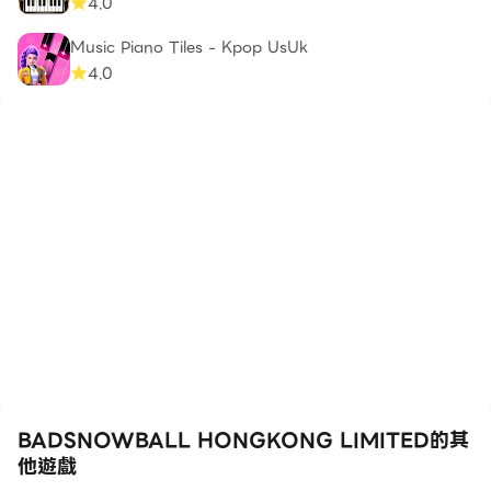
4.0
Music Piano Tiles - Kpop UsUk
4.0
BADSNOWBALL HONGKONG LIMITED的其
他遊戲