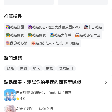
推薦搜尋
點點拼圖
點點勇者-暗黑克蘇魯放置RPG
末日點點
點點傳說
點點傳說
點點大作戰
點點邪惡帝國
我的點心鋪
點2點成人 - 連接1000個點
熱門話題
效能
休閒
單人
抽象
離線使用
點點節奏 - 測試你的手速的同類型遊戲
to
世界計畫 繽紛舞台！feat. 初音未來
4.0
唱舞全明星II：偶像之約