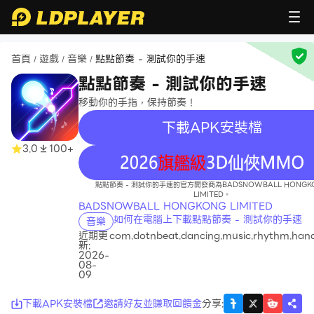
首頁
遊戲
音樂
點點節奏 - 測試你的手速
/
/
/
點點節奏 - 測試你的手速
移動你的手指，保持節奏！
下載APK安裝檔
3.0
100+
recommend
點點節奏 - 測試你的手速的官方開發商為BADSNOWBALL HONGK
LIMITED。
BADSNOWBALL HONGKONG LIMITED
如何在電腦上下載點點節奏 - 測試你的手速
音樂
近期更
com.dotnbeat.dancing.music.rhythm.han
新:
2026-
08-
09
下載APK安裝檔
邀請好友並賺取回饋金
分享
: