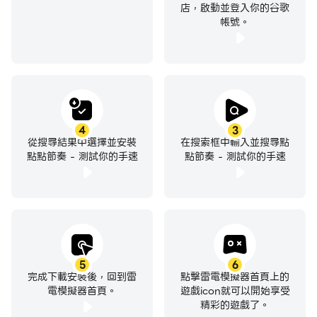
店，啟動並登入你的谷歌
帳號。
4
3
從搜尋結果中選擇並安裝
在搜索框中輸入並搜尋點
點點節奏 - 測試你的手速
點節奏 - 測試你的手速
5
6
完成下載安裝後，回到雷
點擊雷電模擬器首頁上的
電模擬器首頁。
遊戲icon就可以開始享受
精彩的遊戲了。