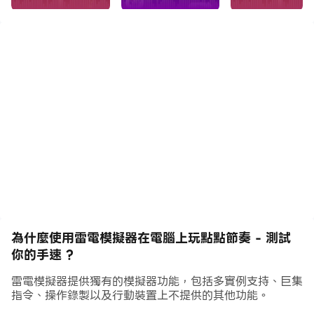
我們的團隊正在努力讓遊戲變得更好
我們非常樂意接受歌曲建議！
歌曲列表將定期更新
節奏類游戲，挑戰你的音樂節奏感和手速，和小伙伴們一較
高下吧！
點點節奏融合了全球優秀獨立音樂人譜寫的多曲風音樂，超
炫的音樂視聽效果和別出心裁的遊戲玩法。簡單易上手, 老
少咸宜哦！一段美妙的音樂之旅即將開啟，讓我們一起搖擺
吧！
為什麼使用雷電模擬器在電腦上玩點點節奏 - 測試
❤️玩法❤️
你的手速 ?
感受音樂的節奏點，輕擊屏幕操作光點的移動軌跡。踩准節
奏點， 努力獲得更多的分數和鑽石吧！舞動手指，來體驗
雷電模擬器提供獨有的模擬器功能，包括多實例支持、巨集
指令、操作錄製以及行動裝置上不提供的其他功能。
最強節奏感帶來的刺激吧！