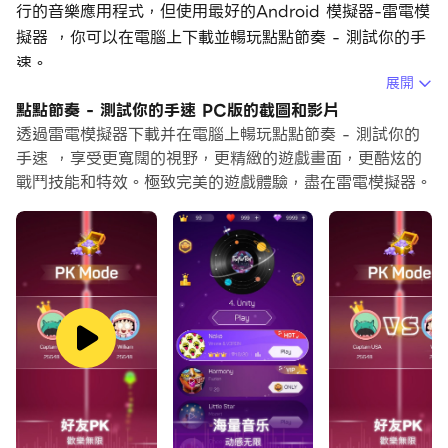
行的音樂應用程式，但使用最好的Android 模擬器-雷電模
擬器 ，你可以在電腦上下載並暢玩點點節奏 - 測試你的手
速。
展開
在電腦上運行點點節奏 - 測試你的手速，您可以在大螢幕
點點節奏 - 測試你的手速 PC版的截圖和影片
上清晰地瀏覽, 而用滑鼠和鍵盤操控應用程式比用觸摸屏鍵
透過雷電模擬器下載并在電腦上暢玩點點節奏 - 測試你的
盤要快得多，同時你將永遠不必擔心設備的電量問題。
手速 ，享受更寬闊的視野，更精緻的遊戲畫面，更酷炫的
戰鬥技能和特效。極致完美的遊戲體驗，盡在雷電模擬器。
通過多開和同步功能，你甚至可以在PC上運行多個應用程
式和帳戶。
而文件互傳功能讓分享圖像、影片和文件也變得非常容易。
下載點點節奏 - 測試你的手速並在PC上運行。享受PC端
的大螢幕和高畫質畫質吧!
緊張而刺激的節奏感音樂遊戲，真的會上癮，走過路過不要
錯過！