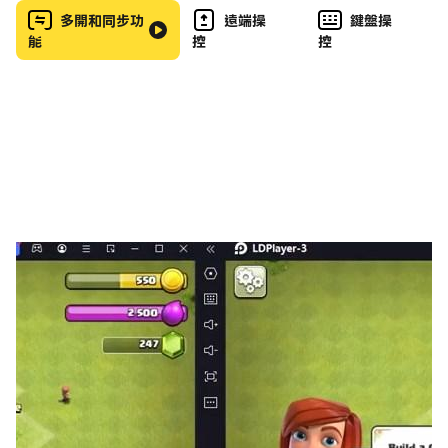
多開和同步功
遠端操
鍵盤操
❤️遊戲特點❤️
能
控
控
🎶簡單易玩，人人都是節奏大師
🎶由全球優秀獨立音樂人作曲的海量音樂庫，酷炫玩法根本
停不下來
🎶上癮的遊戲節奏感，PK朋友挑戰極限最高分
🎶完全免費- 更多炫彩皮膚等你來解鎖！
還在等什麼？立即下載，和小伙伴們一起來挑戰手速和節奏
吧！
❤️您的評價將是我們完善遊戲的原动力❤️
非常抱歉由於某些原因我們的老版本：點點節奏 (Dot n
Beat)已被下架。這裏我們誠摯的邀請老用戶下載我們的新
版本並體驗：點點節奏 (Dot n Beat)-測試你的手速，在
老版本中有過內購的玩家，可立即下載我們的新版本並聯系