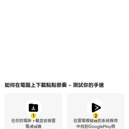
高幀率
影片錄製
在高FPS的支援下，點點節
輕鬆記錄下在點點節奏 -
奏 - 測試你的手速遊戲的
測試你的手速中的賽事表現
畫面更加流暢，動作更加連
和操作過程，有助於學習和
貫，增強了玩點點節奏 -
改進駕駛技術，或者與其他
測試你的手速的視覺體驗和
玩家分享自己的遊戲經歷和
沉浸感。
成就。
如何在電腦上下載點點節奏 - 測試你的手速
1
2
在你的電腦下載並安裝雷
在雷電模擬器的系統應用
電模擬器
中找到GooglePlay商