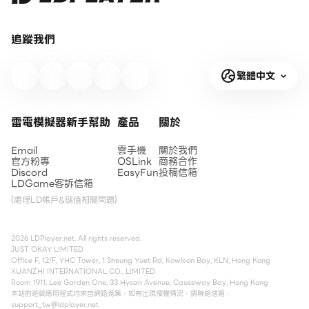
追蹤我們
繁體中文
雷電模擬器新手幫助
產品
關於
Email
雲手機
關於我們
官方粉專
OSLink
商務合作
Discord
EasyFun
投稿信箱
LDGame客訴信箱
(處理LD帳戶&儲值相關問題)
2026 LDPlayer.net. All rights reserved.
JUST OKAY LIMITED
Office F, 12/F, YHC Tower, 1 Sheung Yuet Rd, Kowloon Bay, KLN, Hong Kong
XUANZHI INTERNATIONAL CO., LIMITED
Room 1911, Lee Garden One, 33 Hysan Avenue, Causeway Bay, Hong Kong
本站的遊戲應用程式均來自網路蒐集，如有出現侵權情況，請聯絡信箱：
support_tw@ldplayer.net