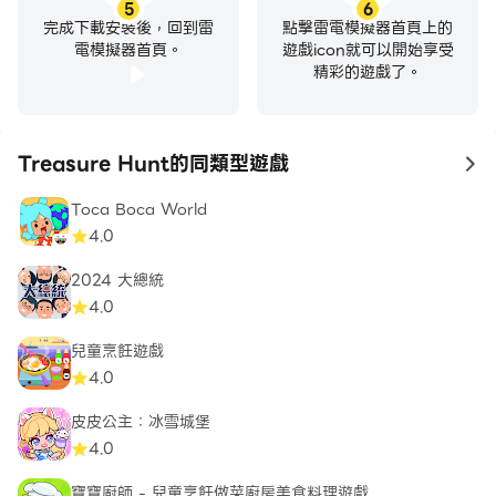
5
6
完成下載安裝後，回到雷
點擊雷電模擬器首頁上的
電模擬器首頁。
遊戲icon就可以開始享受
精彩的遊戲了。
Treasure Hunt的同類型遊戲
to
Toca Boca World
4.0
2024 大總統
4.0
兒童烹飪遊戲
4.0
皮皮公主：冰雪城堡
4.0
寶寶廚師 - 兒童烹飪做菜廚房美食料理遊戲