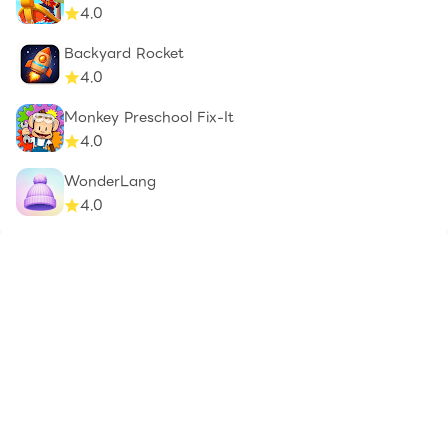
4.0
Backyard Rocket
4.0
Monkey Preschool Fix-It
4.0
WonderLang
4.0