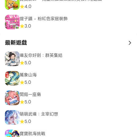
4.0
提子鎮 - 粉紅色家居裝飾
3.0
最新遊戲
to 
道友你好劍：群英集結
5.0
萬象山海
5.0
開局一座島
5.0
萌萌武道：主宰幻想
5.0
寶寶航海挑戰