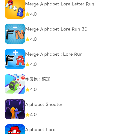
Merge Alphabet Lore Letter Run
4.0
Merge Alphabet Lore Run 3D
4.0
Merge Alphabet : Lore Run
4.0
字母跑：滾球
4.0
Alphabet Shooter
4.0
Alphabet Lore