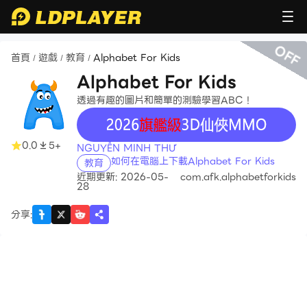
OFF
首頁
遊戲
教育
Alphabet For Kids
/
/
/
Alphabet For Kids
透過有趣的圖片和簡單的測驗學習ABC！
recommend
0.0
5+
NGUYỄN MINH THƯ
如何在電腦上下載Alphabet For Kids
教育
近期更新: 2026-05-
com.afk.alphabetforkids
28
分享
: