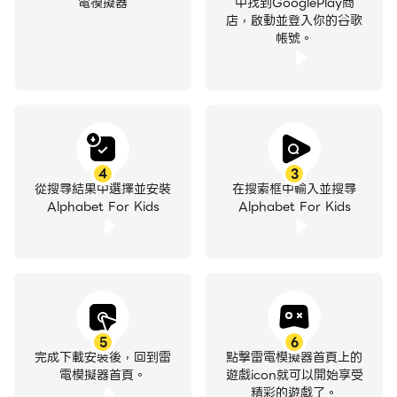
電模擬器
中找到GooglePlay商
店，啟動並登入你的谷歌
帳號。
4
3
從搜尋結果中選擇並安裝
在搜索框中輸入並搜尋
Alphabet For Kids
Alphabet For Kids
5
6
完成下載安裝後，回到雷
點擊雷電模擬器首頁上的
電模擬器首頁。
遊戲icon就可以開始享受
精彩的遊戲了。