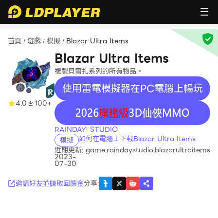
首頁
遊戲
模擬
Blazar Ultra Items
/
/
/
Blazar Ultra Items
複製貝爾扎系列的所有物品。
使用雷電模擬器在PC電腦上暢玩
4.0
100+
recommend
RAINDAY! STUDIO
如何在電腦上下載Blazar Ultra Items
模擬
近期更新:
game.raindaystudio.blazarultraitems
2023-
07-30
邀請好友並賺取回饋金
分享
: