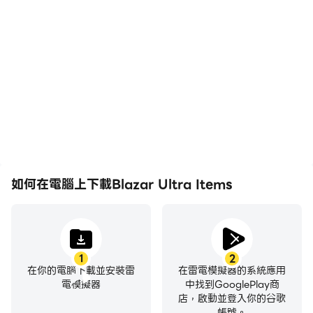
在高FPS的支援下，
輕鬆記錄下在Blazar Ultra
Blazar Ultra Items遊戲
Items中的賽事表現和操作
的畫面更加流暢，動作更加
過程，有助於學習和改進駕
連貫，增強了玩Blazar
駛技術，或者與其他玩家分
Ultra Items的視覺體驗和
享自己的遊戲經歷和成就。
沉浸感。
如何在電腦上下載Blazar Ultra Items
1
2
在你的電腦下載並安裝雷
在雷電模擬器的系統應用
電模擬器
中找到GooglePlay商
店，啟動並登入你的谷歌
帳號。