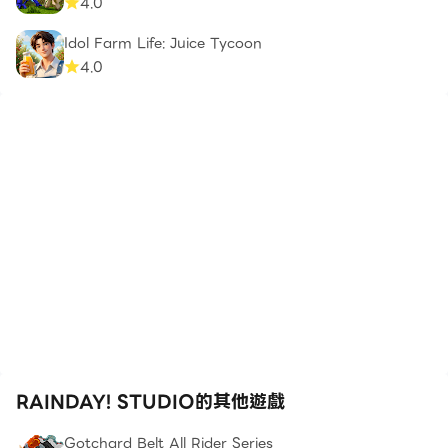
4.0
Idol Farm Life: Juice Tycoon
4.0
RAINDAY! STUDIO的其他遊戲
Gotchard Belt All Rider Series