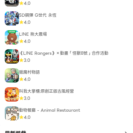
4.0
SD鋼彈 G世代 永恆
4.0
LINE 熊大農場
4.0
《LINE Rangers》×動畫「怪獸8號」合作活動
3.0
獵魔村物語
4.0
叫我大掌櫃:原創正版古風經營
3.0
動物餐廳 - Animal Restaurant
4.0