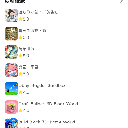
最新遊戲
to 
道友你好劍：群英集結
5.0
真三國無雙・霸
5.0
萬象山海
5.0
開局一座島
5.0
Obby: Ragdoll Sandbox
4.0
Craft Builder: 3D Block World
4.0
Build Block 3D: Battle World