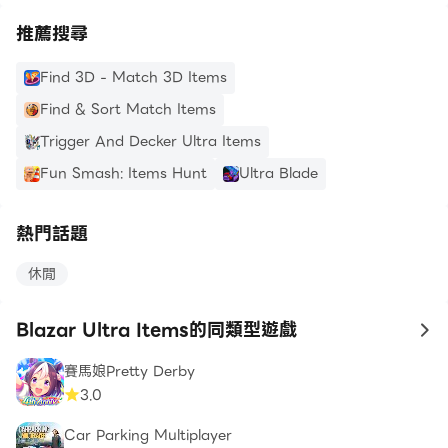
推薦搜尋
Find 3D - Match 3D Items
Find & Sort Match Items
Trigger And Decker Ultra Items
Fun Smash: Items Hunt
Ultra Blade
熱門話題
休閒
Blazar Ultra Items的同類型遊戲
to
賽馬娘Pretty Derby
3.0
Car Parking Multiplayer