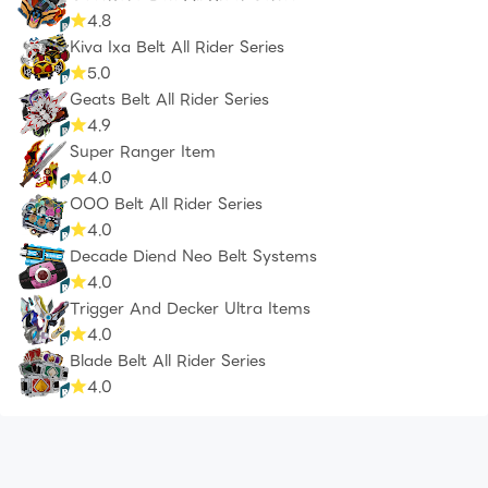
4.8
Kiva Ixa Belt All Rider Series
5.0
Geats Belt All Rider Series
4.9
Super Ranger Item
4.0
OOO Belt All Rider Series
4.0
Decade Diend Neo Belt Systems
4.0
Trigger And Decker Ultra Items
4.0
Blade Belt All Rider Series
4.0