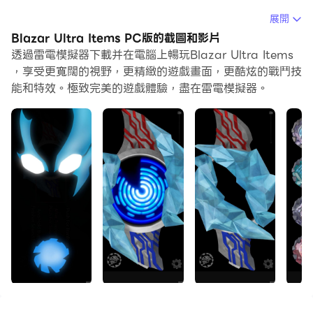
在電腦上運行Blazar Ultra Items，您可以在大螢幕上清
展開
晰地瀏覽, 而用滑鼠和鍵盤操控應用程式比用觸摸屏鍵盤要
Blazar Ultra Items PC版的截圖和影片
快得多，同時你將永遠不必擔心設備的電量問題。
透過雷電模擬器下載并在電腦上暢玩Blazar Ultra Items
，享受更寬闊的視野，更精緻的遊戲畫面，更酷炫的戰鬥技
通過多開和同步功能，你甚至可以在PC上運行多個應用程
能和特效。極致完美的遊戲體驗，盡在雷電模擬器。
式和帳戶。
而文件互傳功能讓分享圖像、影片和文件也變得非常容易。
下載Blazar Ultra Items並在PC上運行。享受PC端的大
螢幕和高畫質畫質吧!
複製貝爾扎系列的所有物品。