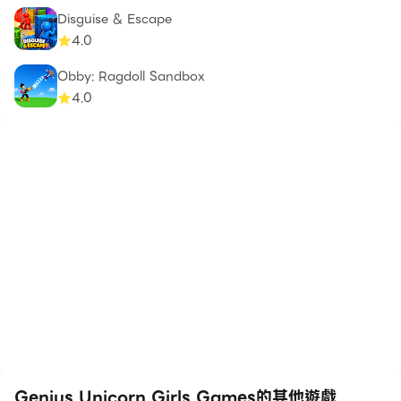
Disguise & Escape
4.0
Obby: Ragdoll Sandbox
4.0
Genius Unicorn Girls Games的其他遊戲