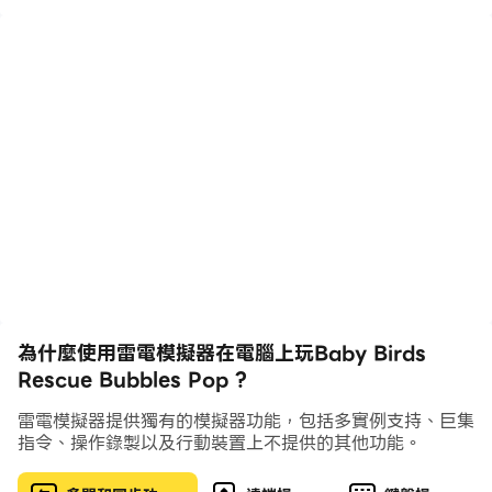
幼兒可以玩這個遊戲來釋放你最喜歡的小鳥，這樣它們就可
以自由飛翔，得到你可愛的小鳥，讓它們在自己的天堂裡自
由。小朋友和學齡前兒童在這款鳥類泡泡爆破遊戲中可以享
受精美的高清圖形、彩色球和不同工具的樂趣。小女孩和男
孩可以透過玩這款專為男孩和女孩設計的夢幻般的彈出泡泡
遊戲來提高他們的泡泡射擊技能。這款可愛的小鳥泡泡流行
遊戲有不同的令人興奮的級別，小朋友可以玩並玩得開心。
在這款泡泡射擊遊戲中，小孩子和學齡前兒童必須收集球並
匹配顏色以減少清單中的球。透過射擊氣泡釋放所有小鳥
後，級別將增加並進入下一個級別，這肯定會有更多樂趣，
因為隨著級別的增加，級別完成和釋放小鳥的難度強度也會
增加。當小孩子遇到更大的難度時，也會提供一些幫助，使
用者可以從中獲得幫助並完成關卡任務。所有級別都有一些
為什麼使用雷電模擬器在電腦上玩Baby Birds
Rescue Bubbles Pop ?
幫助，例如更換球、指定箭頭或任何球匹配顏色的幫助，孩
子們可以按分數獲取。因此，非常聰明地玩遊戲並賺取更多
雷電模擬器提供獨有的模擬器功能，包括多實例支持、巨集
硬幣，以便學齡前幼兒必須有積分來尋求幫助。確保遊覽所
指令、操作錄製以及行動裝置上不提供的其他功能。
有生命線都已滿，才能玩所有關卡。小朋友一定會享受