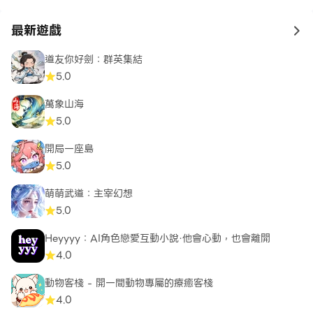
最新遊戲
to 
道友你好劍：群英集結
5.0
萬象山海
5.0
開局一座島
5.0
萌萌武道：主宰幻想
5.0
Heyyyy：AI角色戀愛互動小說·他會心動，也會離開
4.0
動物客棧 - 開一間動物專屬的療癒客棧
4.0