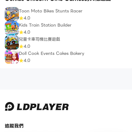
Toon Moto Bikes Stunts Racer
4.0
Kids Train Station Builder
4.0
兒童卡車司機比賽遊戲
4.0
Doll Cook Events Cakes Bakery
4.0
追蹤我們