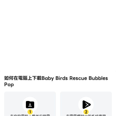
高幀率
影片錄製
在高FPS的支援下，Baby
輕鬆記錄下在Baby Birds
Birds Rescue Bubbles
Rescue Bubbles Pop中
Pop遊戲的畫面更加流暢，
的賽事表現和操作過程，有
動作更加連貫，增強了玩
助於學習和改進駕駛技術，
Baby Birds Rescue
或者與其他玩家分享自己的
Bubbles Pop的視覺體驗
遊戲經歷和成就。
和沉浸感。
如何在電腦上下載Baby Birds Rescue Bubbles
Pop
1
2