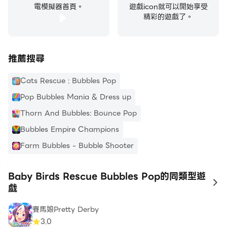
電模擬器首頁。
遊戲icon就可以開始享受
精彩的遊戲了。
推薦搜尋
Cats Rescue : Bubbles Pop
Pop Bubbles Mania & Dress up
Thorn And Bubbles: Bounce Pop
Bubbles Empire Champions
Farm Bubbles - Bubble Shooter
Baby Birds Rescue Bubbles Pop的同類型遊
to
戲
賽馬娘Pretty Derby
3.0