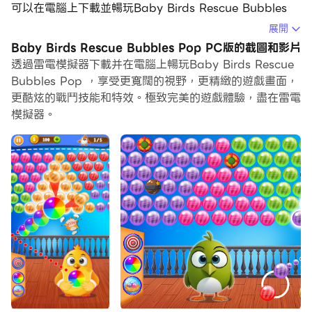
可以在電腦上下載並暢玩Baby Birds Rescue Bubbles
Pop。
展開
Baby Birds Rescue Bubbles Pop PC版的截圖和影片
在電腦上運行Baby Birds Rescue Bubbles Pop，您可
透過雷電模擬器下載并在電腦上暢玩Baby Birds Rescue
以在大螢幕上清晰地瀏覽, 而用滑鼠和鍵盤操控應用程式比
Bubbles Pop ，享受更寬闊的視野，更精緻的遊戲畫面，
用觸摸屏鍵盤要快得多，同時你將永遠不必擔心設備的電量
更酷炫的戰鬥技能和特效。極致完美的遊戲體驗，盡在雷電
問題。
模擬器。
通過多開和同步功能，你甚至可以在PC上運行多個應用程
式和帳戶。
而文件互傳功能讓分享圖像、影片和文件也變得非常容易。
下載Baby Birds Rescue Bubbles Pop並在PC上運行。
享受PC端的大螢幕和高畫質畫質吧!
對於鳥類愛好者來說，這是個好消息，可愛的小鳥泡泡流行
遊戲就在鎮上。大自然總能滿足心靈無壓力的喜悅，鳥兒需
要在這個美麗的世界中飛翔。那些對小鳥充滿熱愛的學齡前