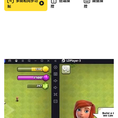
100 個令人興奮的可愛小鳥泡泡流行遊戲關卡。泡泡爆破
多開和同步功
遠端操
鍵盤操
能
控
控
遊戲和射擊遊戲始終是孩子們最好的遊戲，因為它讓孩子們
長時間忙碌，這樣他們就可以快樂地度過空閒時間並享受釋
放最喜歡的小鳥的樂趣。
這款可愛的小鳥泡泡流行遊戲包括功能：
- 享受 100 級的泡泡射擊遊戲。
- 釋放你最喜歡的小鳥，讓它們自由飛翔。
- 賺取點數來解鎖更多幫助工具。
- 與色彩繽紛的鳥類一起度過美好的一天。
- 難度隨著等級的增加而增加。
- 享受泡泡射擊並提高你的射擊技巧。
讓我們來玩適合女孩和男孩的完美泡泡爆破遊戲，享受美好
時光和樂趣。