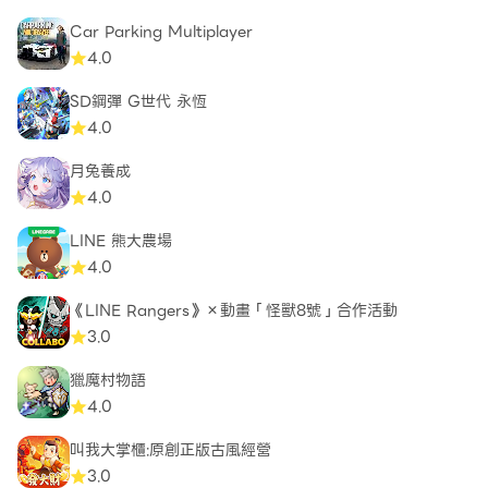
Car Parking Multiplayer
4.0
SD鋼彈 G世代 永恆
4.0
月兔養成
4.0
LINE 熊大農場
4.0
《LINE Rangers》×動畫「怪獸8號」合作活動
3.0
獵魔村物語
4.0
叫我大掌櫃:原創正版古風經營
3.0