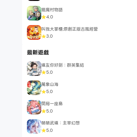
獵魔村物語
4.0
叫我大掌櫃:原創正版古風經營
3.0
最新遊戲
道友你好劍：群英集結
5.0
萬象山海
5.0
開局一座島
5.0
萌萌武道：主宰幻想
5.0