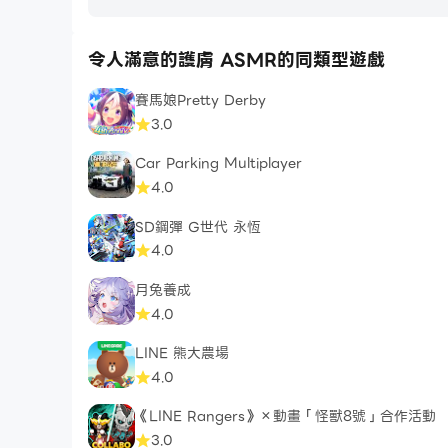
令人滿意的護膚 ASMR的同類型遊戲
賽馬娘Pretty Derby
3.0
Car Parking Multiplayer
4.0
SD鋼彈 G世代 永恆
4.0
月兔養成
4.0
LINE 熊大農場
4.0
《LINE Rangers》×動畫「怪獸8號」合作活動
3.0