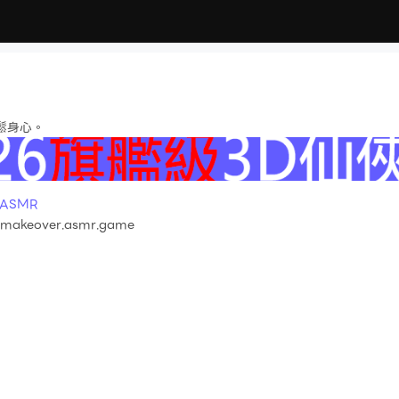
鬆身心。
ASMR
e.makeover.asmr.game