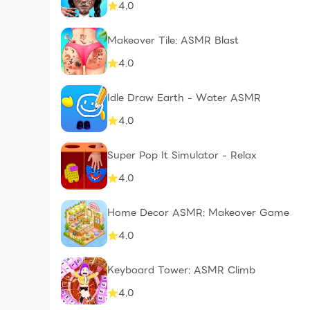
4.0
Makeover Tile: ASMR Blast
4.0
Idle Draw Earth - Water ASMR
4.0
Super Pop It Simulator - Relax
4.0
Home Decor ASMR: Makeover Game
4.0
Keyboard Tower: ASMR Climb
4.0