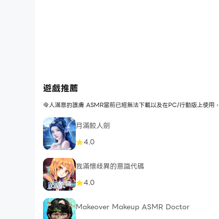
遊戲推薦
令人滿意的護膚 ASMR當前已經無法下載以及在PC/行動版上使
月滿鮫人劍
4.0
我滿懷歧異的意識代碼
4.0
Makeover Makeup ASMR Doctor