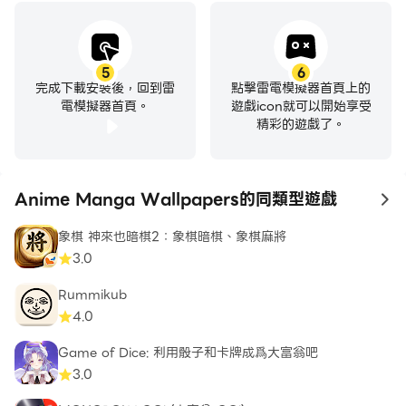
5
6
完成下載安裝後，回到雷
點擊雷電模擬器首頁上的
電模擬器首頁。
遊戲icon就可以開始享受
精彩的遊戲了。
Anime Manga Wallpapers的同類型遊戲
to
象棋 神來也暗棋2：象棋暗棋、象棋麻將
3.0
Rummikub
4.0
Game of Dice: 利用骰子和卡牌成爲大富翁吧
3.0