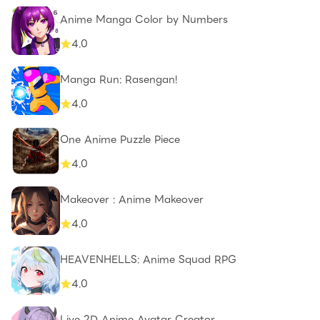
Anime Manga Color by Numbers
4.0
Manga Run: Rasengan!
4.0
One Anime Puzzle Piece
4.0
Makeover : Anime Makeover
4.0
HEAVENHELLS: Anime Squad RPG
4.0
Live 2D Anime Avatar Creator