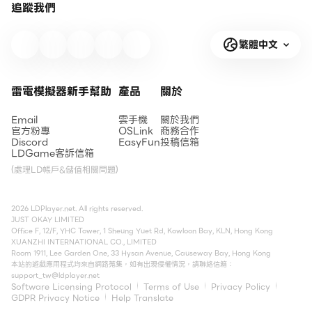
追蹤我們
繁體中文
雷電模擬器新手幫助
產品
關於
Email
雲手機
關於我們
官方粉專
OSLink
商務合作
Discord
EasyFun
投稿信箱
LDGame客訴信箱
(處理LD帳戶&儲值相關問題)
2026 LDPlayer.net. All rights reserved.
JUST OKAY LIMITED
Office F, 12/F, YHC Tower, 1 Sheung Yuet Rd, Kowloon Bay, KLN, Hong Kong
XUANZHI INTERNATIONAL CO., LIMITED
Room 1911, Lee Garden One, 33 Hysan Avenue, Causeway Bay, Hong Kong
本站的遊戲應用程式均來自網路蒐集，如有出現侵權情況，請聯絡信箱：
support_tw@ldplayer.net
Software Licensing Protocol
Terms of Use
Privacy Policy
GDPR Privacy Notice
Help Translate