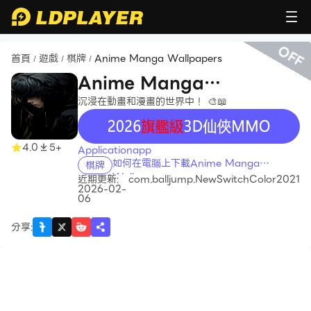
OFF
首頁
遊戲
棋牌
Anime Manga Wallpapers
/
/
/
Anime Manga
Wallpapers
沉浸在動畫和漫畫的世界中！ 🎨📖
recommend
4.0
5+
Applicationapp
如何在電腦上下載Anime Manga
棋牌
Wallpapers
近期更新:
com.balljump.NewSwitchColor2021
2026-02-
06
分享
: