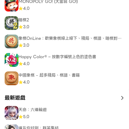
MONOPOLY GO! (大富翁 GO!)
4.0
暗棋2
3.0
象棋OnLine：歡樂象棋線上線下、殘局、棋譜、暗棋對戰
遊戲
3.0
Happy Color® – 按數字編號上色的塗色書
4.0
中國象棋 - 超多殘局、棋譜、書籍
4.0
最新遊戲
to 
天命：六道輪迴
5.0
道友你好劍：群英集結