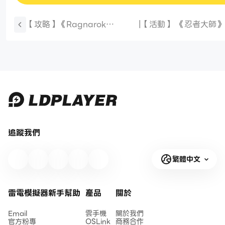
【攻略】《Ragnarok
|
【活動】 《忍者大師》
Crush》劍士|盜賊|弓箭手|魔法
包 虛寶兌換碼序號
師|商人各流派BD推薦|跨職業
聯動進階指南
追蹤我們
繁體中文
雷電模擬器新手幫助
產品
關於
Email
雲手機
關於我們
官方粉專
OSLink
商務合作