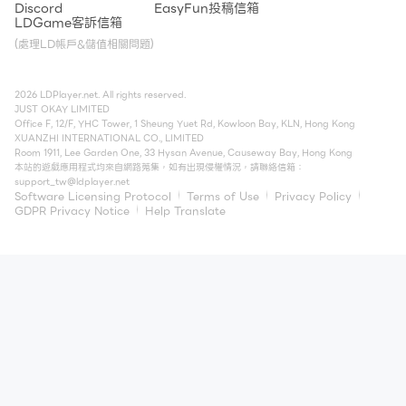
Discord
EasyFun
投稿信箱
LDGame客訴信箱
(處理LD帳戶&儲值相關問題)
2026 LDPlayer.net. All rights reserved.
JUST OKAY LIMITED
Office F, 12/F, YHC Tower, 1 Sheung Yuet Rd, Kowloon Bay, KLN, Hong Kong
XUANZHI INTERNATIONAL CO., LIMITED
Room 1911, Lee Garden One, 33 Hysan Avenue, Causeway Bay, Hong Kong
本站的遊戲應用程式均來自網路蒐集，如有出現侵權情況，請聯絡信箱：
support_tw@ldplayer.net
Software Licensing Protocol
Terms of Use
Privacy Policy
GDPR Privacy Notice
Help Translate