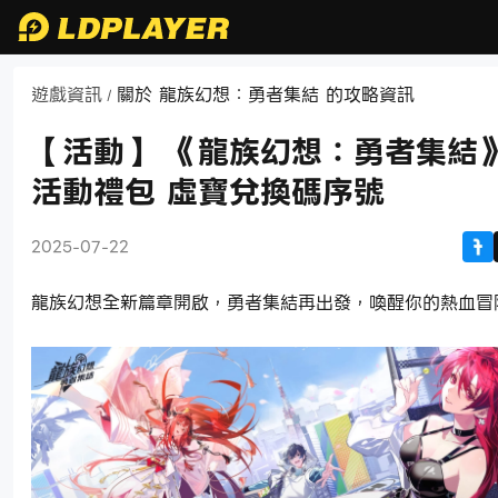
遊戲資訊
關於 龍族幻想：勇者集結 的攻略資訊
/
【活動】 《龍族幻想：勇者集結》
活動禮包 虛寶兌換碼序號
2025-07-22
龍族幻想全新篇章開啟，勇者集結再出發，喚醒你的熱血冒