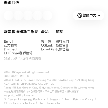
追蹤我們
繁體中文
雷電模擬器新手幫助
產品
關於
Email
雲手機
關於我們
官方粉專
OSLink
商務合作
Discord
EasyFun
投稿信箱
LDGame客訴信箱
(處理LD帳戶&儲值相關問題)
2026 LDPlayer.net. All rights reserved.
JUST OKAY LIMITED
Office F, 12/F, YHC Tower, 1 Sheung Yuet Rd, Kowloon Bay, KLN, Hong Kong
XUANZHI INTERNATIONAL CO., LIMITED
Room 1911, Lee Garden One, 33 Hysan Avenue, Causeway Bay, Hong Kong
本站的遊戲應用程式均來自網路蒐集，如有出現侵權情況，請聯絡信箱：
support_tw@ldplayer.net
Software Licensing Protocol
Terms of Use
Privacy Policy
GDPR Privacy Notice
Help Translate