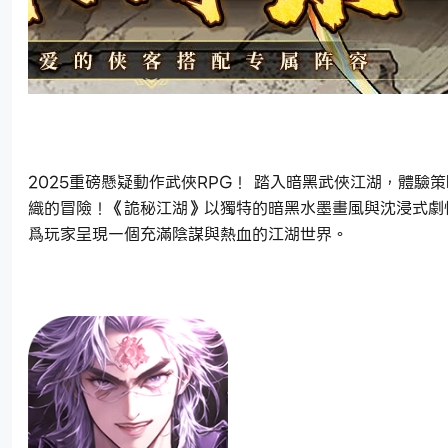
2025重磅懸疑動作武俠RPG！ 踏入暗黑武俠江湖，體驗
織的冒險！《詭秘江湖》以獨特的暗黑水墨畫風與沈浸式劇
爲玩家呈現一個充滿陰謀與熱血的江湖世界。