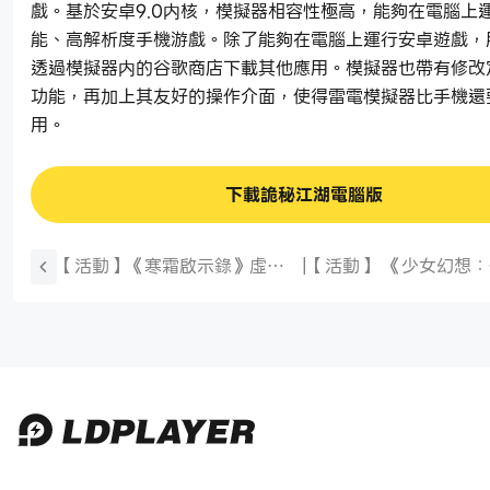
戲。基於安卓9.0内核，模擬器相容性極高，能夠在電腦上
能、高解析度手機游戲。除了能夠在電腦上運行安卓遊戲，
透過模擬器内的谷歌商店下載其他應用。模擬器也帶有修改
功能，再加上其友好的操作介面，使得雷電模擬器比手機還
用。
下載詭秘江湖電腦版
【活動】《寒霜啟示錄》虛寶
|
【活動】 《少女幻想
序號|禮包碼匯總（25年6月）
深海少女禮包 虛寶兌