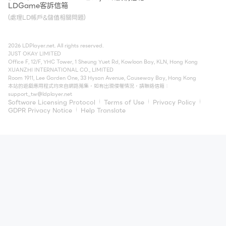
LDGame客訴信箱
(處理LD帳戶&儲值相關問題)
2026 LDPlayer.net. All rights reserved.
JUST OKAY LIMITED
Office F, 12/F, YHC Tower, 1 Sheung Yuet Rd, Kowloon Bay, KLN, Hong Kong
XUANZHI INTERNATIONAL CO., LIMITED
Room 1911, Lee Garden One, 33 Hysan Avenue, Causeway Bay, Hong Kong
本站的遊戲應用程式均來自網路蒐集，如有出現侵權情況，請聯絡信箱：
support_tw@ldplayer.net
Software Licensing Protocol
Terms of Use
Privacy Policy
GDPR Privacy Notice
Help Translate