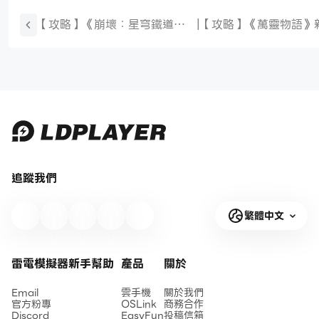
【攻略】《崩壞：星穹鐵道》
|
【攻略】《萬靈物語》
風堇角色技能|光錐|星魂|遺器|
南|PC電腦版
配隊攻略指南
追蹤我們
繁體中文
雷電模擬器新手幫助
產品
關於
Email
雲手機
關於我們
官方粉專
OSLink
商務合作
Discord
EasyFun
投稿信箱