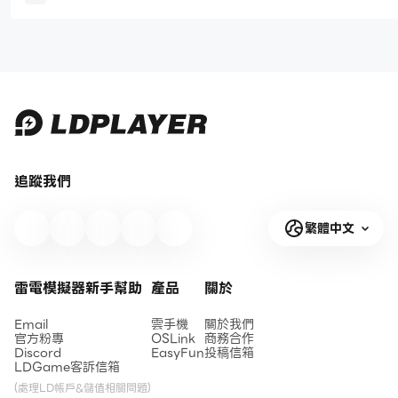
抽刷取教學|PC電腦版遊玩教學
手玩家指南|遊戲玩法
追蹤我們
繁體中文
雷電模擬器新手幫助
產品
關於
Email
雲手機
關於我們
官方粉專
OSLink
商務合作
Discord
EasyFun
投稿信箱
LDGame客訴信箱
(處理LD帳戶&儲值相關問題)