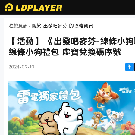
遊戲資訊
關於 出發吧麥芬 的攻略資訊
/
【活動】 《出發吧麥芬-線條小
線條小狗禮包 虛寶兌換碼序號
2024-09-10