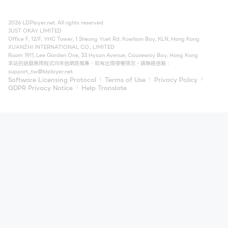
2026 LDPlayer.net. All rights reserved.
JUST OKAY LIMITED
Office F, 12/F, YHC Tower, 1 Sheung Yuet Rd, Kowloon Bay, KLN, Hong Kong
XUANZHI INTERNATIONAL CO., LIMITED
Room 1911, Lee Garden One, 33 Hysan Avenue, Causeway Bay, Hong Kong
本站的遊戲應用程式均來自網路蒐集，如有出現侵權情況，請聯絡信箱：
support_tw@ldplayer.net
Software Licensing Protocol
Terms of Use
Privacy Policy
GDPR Privacy Notice
Help Translate