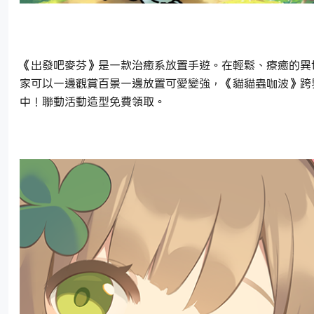
《出發吧麥芬》是一款治癒系放置手遊。在輕鬆、療癒的異
家可以一邊觀賞百景一邊放置可愛變強，《貓貓蟲咖波》跨
中！聯動活動造型免費領取。