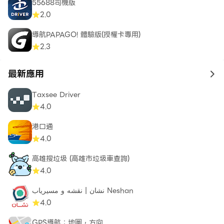
55688司機版
2.0
導航PAPAGO! 體驗版(授權卡專用)
2.3
最新應用
to 
Taxsee Driver
4.0
港口通
4.0
高雄搜垃圾 (高雄市垃圾車查詢)
4.0
نشان | نقشه و مسیریاب Neshan
4.0
GPS導航：地圖，方向