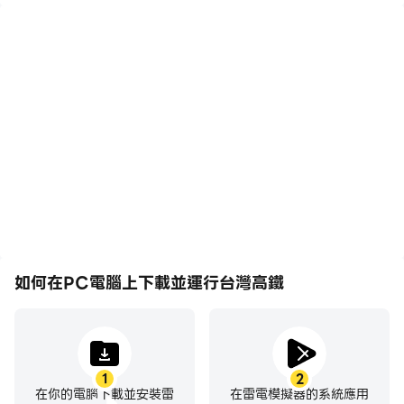
五大特色 一次看:
1.回饋，隨時查詢查詢您的TGo點數紀錄，專屬回饋立即
兌。
2.旅程，隨心規劃轉乘公車、台鐵，盡情暢遊；搭配景點及
美食推薦，旅程更盡興。
3.優惠， 一目了然一手掌握各車次適用優惠，購票輕鬆
找。
4.首頁由您決定，設定您最常使用的首頁快捷功能，常用連
結一點就通。
5.接收專屬優惠及通知，請允許接收提示訊息以免錯過專屬
優惠及重要通知。
如何在PC電腦上下載並運行台灣高鐵
系統需求:
1. 適用於任何Android 8.0 (含) 以上版本裝置。
1
2
在你的電腦下載並安裝雷
在雷電模擬器的系統應用