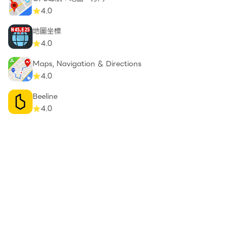
4.0
地圖坐標
4.0
Maps, Navigation & Directions
4.0
Beeline
4.0