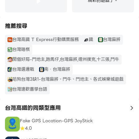
精彩的遊戲了。
推薦搜尋
台灣高鐵 T Express行動購票服務
鐵
台灣麻將
台灣暗棋
開個好局-鬥地主,跑馬仔,台灣麻將,德州撲克,十三張,鬥牛
台灣選邊戰
南．台灣麻將
哈狗台灣3缺1-台灣麻將、鬥牛、鬥地主、各式娛樂城遊戲
台灣達歡喜學台語
台灣高鐵的同類型應用
to
Fake GPS Location-GPS JoyStick
4.0