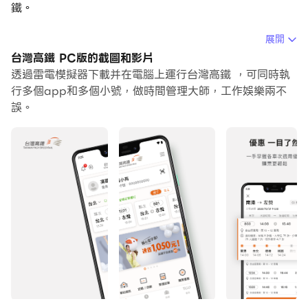
鐵。
在電腦上運行台灣高鐵，您可以在大螢幕上清晰地瀏覽, 而
展開
用滑鼠和鍵盤操控應用程式比用觸摸屏鍵盤要快得多，同時
台灣高鐵 PC版的截圖和影片
你將永遠不必擔心設備的電量問題。
透過雷電模擬器下載并在電腦上運行台灣高鐵 ，可同時執
行多個app和多個小號，做時間管理大師，工作娛樂兩不
通過多開和同步功能，你甚至可以在PC上運行多個應用程
誤。
式和帳戶。
而文件互傳功能讓分享圖像、影片和文件也變得非常容易。
下載台灣高鐵並在PC上運行。享受PC端的大螢幕和高畫質
畫質吧!
「台灣高鐵」App - 為台灣高鐵公司推出之全功能旅程服
務，我們不斷持續進化功能，給旅客全新及多元服務，輕鬆
規劃說走就走，就讓我們一起體驗「台灣高鐵 」App 吧!