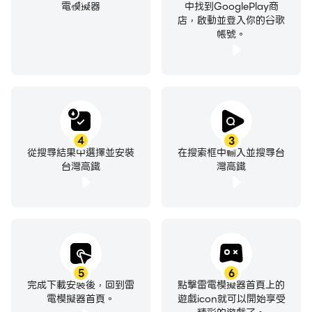
電模擬器
中找到GooglePlay商
店，啟動並登入你的谷歌
帳號。
4
3
從搜尋結果中選擇並安裝
在搜索框中輸入並搜尋台
台灣高鐵
灣高鐵
5
6
完成下載安裝後，回到雷
點擊雷電模擬器首頁上的
電模擬器首頁。
遊戲icon就可以開始享受