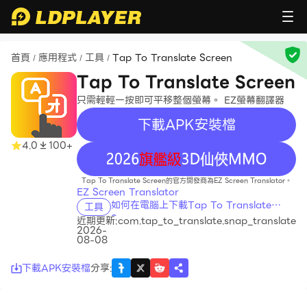
首頁
應用程式
工具
Tap To Translate Screen
/
/
/
Tap To Translate Screen
只需輕輕一按即可平移整個螢幕。 EZ螢幕翻譯器
下載APK安裝檔
4.0
100+
recommend
Tap To Translate Screen的官方開發商為EZ Screen Translator。
EZ Screen Translator
如何在電腦上下載Tap To Translate
工具
Screen
近期更新:
com.tap_to_translate.snap_translate
2026-
08-08
下載APK安裝檔
分享
: