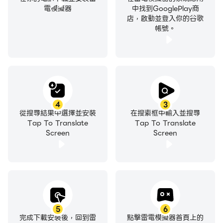
電模擬器
中找到GooglePlay商
* In chat mode, app use Accessibility Service to be
店，啟動並登入你的谷歌
able to autofill EditText after translation
帳號。
4
3
從搜尋結果中選擇並安裝
在搜索框中輸入並搜尋
Tap To Translate
Tap To Translate
Screen
Screen
5
6
完成下載安裝後，回到雷
點擊雷電模擬器首頁上的