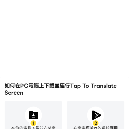
help you translate comics, translate games,
translate conversations, translate items on
shopping apps, translate items and dishes on
ordering apps, translate comments , posts on
social networks,...
Feature:
+ Translate entire screen with just one tap.
+ Support more than 100 languages.
+ Translate games, translate comics, translate
chat
+ Translate text of any application
+ Translate on other apps
如何在PC電腦上下載並運行Tap To Translate
+ Screen translator
Screen
+ EZ Screen Translator
+ Translate all text on screen
+ Scan and translate text
+ Translate with voice, camera, image
1
2
在你的電腦下載並安裝雷
在雷電模擬器的系統應用