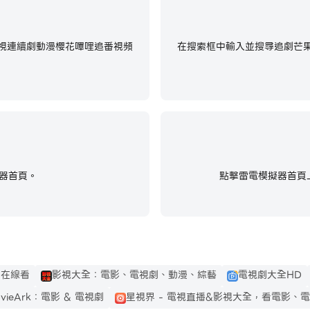
電視連續劇動漫櫻花嗶哩追番視頻
在搜索框中輸入並搜尋追劇芒果
器首頁。
點擊雷電模擬器首頁上
劇在線看
影視大全：電影、電視劇、動漫、綜藝
電視劇大全HD
vieArk：電影 & 電視劇
星視界 - 電視直播&影視大全，看電影、