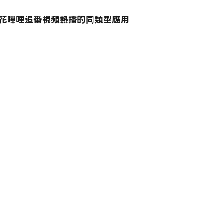
櫻花嗶哩追番視頻熱播的同類型應用