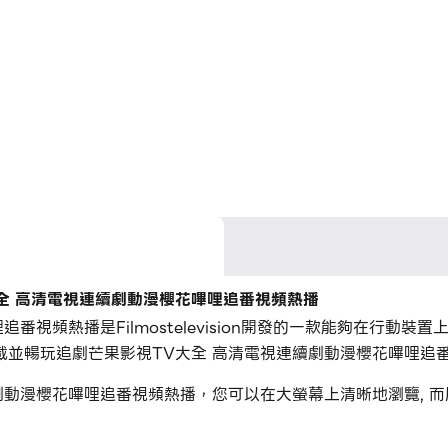
全 高清電視連續劇動漫櫻花嗶哩追番視頻熱播
番視頻熱播是Filmostelevision開發的一款能夠在行動
上下載並暢玩追劇芒果影視TV大全 高清電視連續劇動漫櫻花嗶哩追
劇動漫櫻花嗶哩追番視頻熱播，您可以在大螢幕上清晰地瀏覽, 