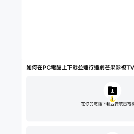
《那山那海》楊崢、奚望聯手演繹脫貧致富山海情
《怒海紅塵》何晟銘、孫堅血拼戰場聯手抗敵
《生死黎平》何晟銘、張嘉益、組特戰小隊硬核抗
《簡言的夏冬》朱亞文、萬茜守護商業文明
《神探大戰》劉青雲追查連環命案，開啟神探世界
《勇者無懼》張丹峰深入毒巢，偵破跨國大案
如何在PC電腦上下載並運行追劇芒果影視T
1
在你的電腦下載並安裝雷電