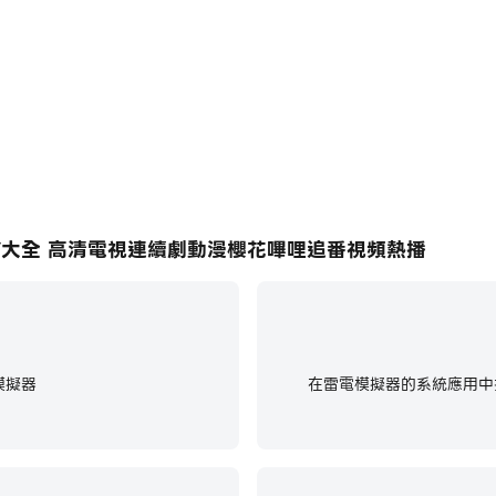
戰
V大全 高清電視連續劇動漫櫻花嗶哩追番視頻熱播
模擬器
在雷電模擬器的系統應用中找