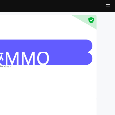
ision。