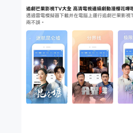
通過多開和同步功能，你甚至可以在PC上運行多
追劇芒果影視TV大全 高清電視連續劇動漫櫻花嗶
透過雷電模擬器下載并在電腦上運行追劇芒果影視T
而文件互傳功能讓分享圖像、影片和文件也變得非
兩不誤。
下載追劇芒果影視TV大全 高清電視連續劇動漫櫻
追劇芒果影視TV大全 - 大片熱劇免費看，人人可
海量資源、熱門影片極速更新，同步追劇，觀看流
聚合了pptv，優酷土豆，愛奇藝PPS，騰訊視頻
匯聚高清電影、電視劇、動畫片、綜藝、動漫等應
海量高清視頻隨心看，熱門影視內容搶先看，致力
【好劇播不停·接檔更精彩】
《新神榜：楊戩》楊戩、沈香聯手，劈山救母守護
《龍女孩》致敬李小龍！印度女孩學功夫
《秘密的背後》李茂、戰菁一攜手調查上海灘離奇
《狼群》 張晉、李治廷、蔣璐霞演繹反恐精英
《黑鳳凰》於小偉領銜演繹，留洋赤子振興民族企