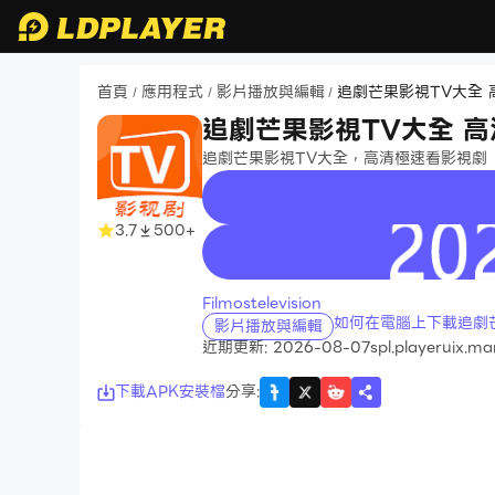
首頁
應用程式
影片播放與編輯
追劇芒果影視TV大全
/
/
/
追劇芒果影視TV大全 
追劇芒果影視TV大全，高清極速看影視劇
3.7
500+
recommend
Filmostelevision
如何在電腦上下載追劇
影片播放與編輯
近期更新: 2026-08-07
spl.playeruix.m
下載APK安裝檔
分享
: