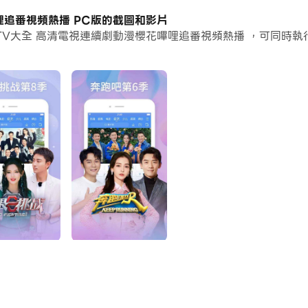
個應用程式和帳戶。
哩追番視頻熱播 PC版的截圖和影片
V大全 高清電視連續劇動漫櫻花嗶哩追番視頻熱播 ，可同時執
常容易。
花嗶哩追番視頻熱播並在PC上運行。享受PC端的大螢幕和高畫質
用的視頻播放器
暢。
，風行等近30家影視視頻網站。
有盡有。
為用戶提供良好的觀看體驗。
天下
命案
業