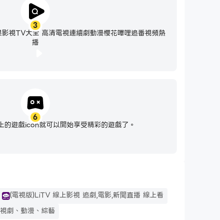
3
影視TV大全 高清電視連續劇動漫櫻花嗶哩追番視頻熱
播
6
的遊戲icon就可以開始享受精彩的遊戲了。
(電視版)LiTV 線上影視 追劇,電影,新聞直播 線上看
電視劇、動漫、綜藝