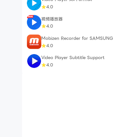
4.0
視頻播放器
4.0
Mobizen Recorder for SAMSUNG
4.0
Video Player Subtitle Support
4.0