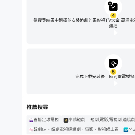
4
從搜尋結果中選擇並安裝追劇芒果影視TV大全 高清
熱播
5
完成下載安裝後，回到雷電模擬
推薦搜尋
直播足球電視
小鴨短劇 - 短劇,電影,電視劇,連續
韓劇tv - 韓劇電視連續劇，電影，影視線上看
Mo