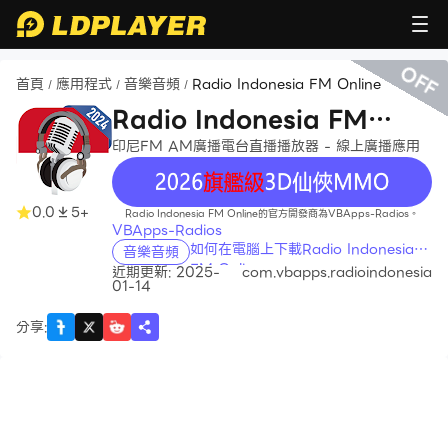
OFF
首頁
應用程式
音樂音頻
Radio Indonesia FM Online
/
/
/
Radio Indonesia FM
Online
印尼FM AM廣播電台直播播放器 - 線上廣播應用
recommend
0.0
5+
Radio Indonesia FM Online的官方開發商為VBApps-Radios。
VBApps-Radios
如何在電腦上下載Radio Indonesia
音樂音頻
FM Online
近期更新: 2025-
com.vbapps.radioindonesia
01-14
分享
: