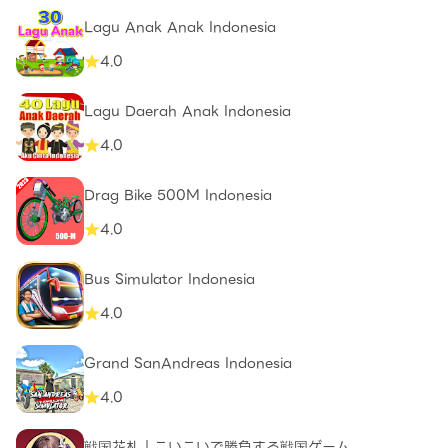
Lagu Anak Anak Indonesia
4.0
Lagu Daerah Anak Indonesia
4.0
Drag Bike 500M Indonesia
4.0
Bus Simulator Indonesia
4.0
Grand SanAndreas Indonesia
4.0
戦国花札｜こいこいで勝負する戦国ゲーム