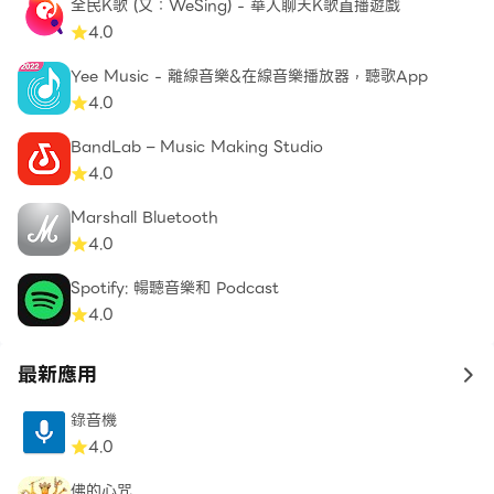
全民K歌 (又：WeSing) - 華人聊天K歌直播遊戲
4.0
Yee Music - 離線音樂&在線音樂播放器，聽歌App
4.0
BandLab – Music Making Studio
4.0
Marshall Bluetooth
4.0
Spotify: 暢聽音樂和 Podcast
4.0
最新應用
to 
錄音機
4.0
佛的心咒