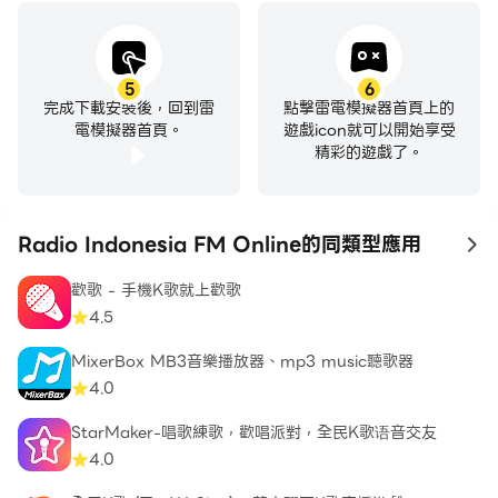
5
6
完成下載安裝後，回到雷
點擊雷電模擬器首頁上的
電模擬器首頁。
遊戲icon就可以開始享受
精彩的遊戲了。
Radio Indonesia FM Online的同類型應用
to
歡歌 - 手機K歌就上歡歌
4.5
MixerBox MB3音樂播放器、mp3 music聽歌器
4.0
StarMaker-唱歌練歌，歡唱派對，全民K歌语音交友
4.0