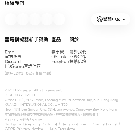
追蹤我們
繁體中文
雷電模擬器新手幫助
產品
關於
Email
雲手機
關於我們
官方粉專
OSLink
商務合作
Discord
EasyFun
投稿信箱
LDGame客訴信箱
(處理LD帳戶&儲值相關問題)
2026 LDPlayer.net. All rights reserved.
JUST OKAY LIMITED
Office F, 12/F, YHC Tower, 1 Sheung Yuet Rd, Kowloon Bay, KLN, Hong Kong
XUANZHI INTERNATIONAL CO., LIMITED
Room 1911, Lee Garden One, 33 Hysan Avenue, Causeway Bay, Hong Kong
本站的遊戲應用程式均來自網路蒐集，如有出現侵權情況，請聯絡信箱：
support_tw@ldplayer.net
Software Licensing Protocol
Terms of Use
Privacy Policy
GDPR Privacy Notice
Help Translate