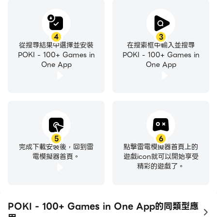
4
3
從搜尋結果中選擇並安裝
在搜索框中輸入並搜尋
POKI - 100+ Games in
POKI - 100+ Games in
One App
One App
5
6
完成下載安裝後，回到雷
點擊雷電模擬器首頁上的
電模擬器首頁。
遊戲icon就可以開始享受
精彩的遊戲了。
POKI - 100+ Games in One App的同類型應
to