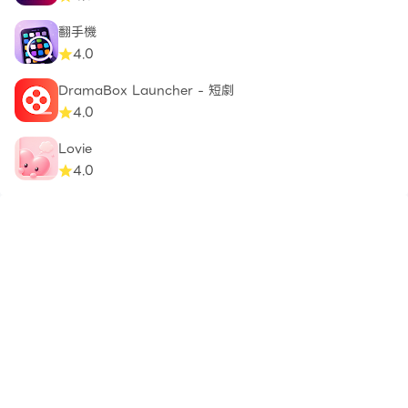
翻手機
4.0
DramaBox Launcher - 短劇
4.0
Lovie
4.0