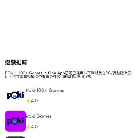
遊戲推薦
POKI - 100+ Games in One App當前已經無法下載以及在PC/行動版上使
用，可在雷電模擬器中查看更多類似的遊戲/應用程式
Poki 100+ Games
4.0
Poki Games
4.0