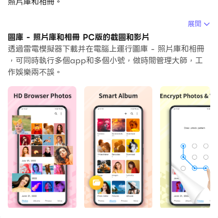
照片庫和相冊。
在電腦上運行圖庫 - 照片庫和相冊，您可以在大螢幕上清
展開
晰地瀏覽, 而用滑鼠和鍵盤操控應用程式比用觸摸屏鍵盤要
圖庫 - 照片庫和相冊 PC版的截圖和影片
快得多，同時你將永遠不必擔心設備的電量問題。
透過雷電模擬器下載并在電腦上運行圖庫 - 照片庫和相冊
，可同時執行多個app和多個小號，做時間管理大師，工
通過多開和同步功能，你甚至可以在PC上運行多個應用程
作娛樂兩不誤。
式和帳戶。
而文件互傳功能讓分享圖像、影片和文件也變得非常容易。
下載圖庫 - 照片庫和相冊並在PC上運行。享受PC端的大
螢幕和高畫質畫質吧!
圖庫 - 照片庫和相冊是一個多合一的圖片管理器，具有畫
廊相冊儲物櫃、照片編輯器、拼貼製作工具。
它允許您輕
鬆瀏覽和組織您的照片、視頻、相冊、GIF。借助功能齊全
的相冊，您可以編輯照片、使用密碼保護/隱藏照片、恢復
已刪除的照片、清除相似照片以及製作時尚的照片拼貼。
🔥🎈