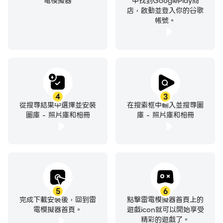
電模擬器
中找到GooglePlay商
* 隱藏的照片和視頻在系統圖庫和所有其他應用程序中不可
店，啟動並登入你的谷歌
帳號。
見
💥
強大的照片編輯器和拼貼製作工具
* 添加貼紙、濾鏡、文字、背景、塗鴉、數十種照片邊框和
相框
* 調整照片的亮度、對比度、飽和度、背景和佈局
4
3
* 400多個不同的模板供您選擇，用您迷人的拼貼展示您的
從搜尋結果中選擇並安裝
在搜索框中輸入並搜尋圖
風格
圖庫 - 照片庫和相冊
庫 - 照片庫和相冊
🌟
相冊和相冊的更多功能
☆ 按日期快速查找和查看圖片和視頻
☆ 外觀精美的高清視頻播放器
☆ 創作拼貼畫，讓回憶栩栩如生
☆ 裁剪圖片，應用濾鏡和模糊
5
6
完成下載安裝後，回到雷
點擊雷電模擬器首頁上的
☆ 使用手勢輕鬆縮放照片、視頻和 GIF
電模擬器首頁。
遊戲icon就可以開始享受
☆ 照片幻燈片和酷炫的過渡動畫
精彩的遊戲了。