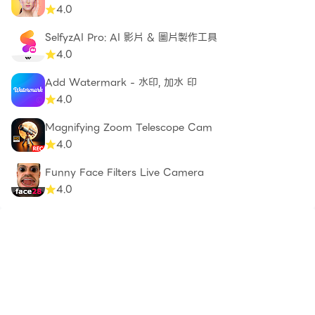
4.0
SelfyzAI Pro: AI 影片 & 圖片製作工具
4.0
Add Watermark - 水印, 加水 印
4.0
Magnifying Zoom Telescope Cam
4.0
Funny Face Filters Live Camera
4.0