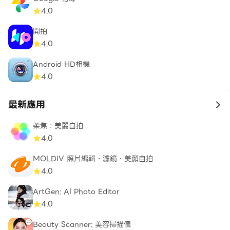
4.0
開拍
4.0
Android HD相機
4.0
最新應用
to 
柔焦：美麗自拍
4.0
MOLDIV 照片編輯・濾鏡・美顏自拍
4.0
ArtGen: AI Photo Editor
4.0
Beauty Scanner: 美容掃描儀