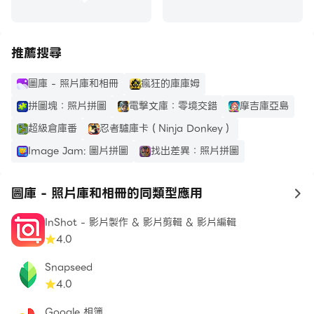
☆ 添加、修改和刪除您的相冊
☆ 搜索和管理相似照片
☆ 按名稱、日期、大小等排序
推薦搜尋
☆ 流暢的圖庫用戶界面
☆ 將任何圖片設置為壁紙
圖庫 - 照片庫和相冊
瘋狂的庫庫姆
☆ 從畫廊分享到社交網絡
拼圖塊：照片拼圖
電擊文庫：零境交錯
摩吉庫亞島
☆ 黑暗模式
超級倉庫番
忍者驢庫卡（Ninja Donkey）
Image Jam: 圖片拼圖
找出差異：照片拼圖
圖庫 - 照片庫和相冊是一款有趣且功能齊全的圖庫應用，
用於圖片管理和照片編輯。下載它，讓我們幫助您保持一切
井井有條！ 🎉🎊
圖庫 - 照片庫和相冊的同類型應用
to
InShot - 影片製作 & 影片剪輯 & 影片編輯
4.0
Snapseed
4.0
Google 相簿