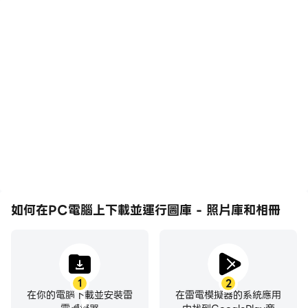
圖庫 - 照片庫和相冊支持查看所有格式的照片和視頻文
件，包括 JPEG、GIF、PNG、SVG、全景、MP4、
MKV、RAW 等。照片庫可以自動識別您設備和 SD 卡上
的所有圖片文件。照片庫 - 相冊和保險庫可以滿足您所有
的照片庫需求。 📣🌈
🏮
智能照片庫和圖片管理器
* 按時間線、位置、路徑自動整理照片和視頻...
* 輕鬆查看、複製和從 SD 卡傳輸文件
* 快速搜索特定地點或日期的所有照片和視頻
如何在PC電腦上下載並運行圖庫 - 照片庫和相冊
* 通過回收站恢復意外刪除的照片或視頻
🌞
私人照片庫和相冊儲物櫃
* 將您想要保密的照片和視頻移至安全保險庫
1
2
* 使用數字 PIN 或圖案等功能管理您的安全性
在你的電腦下載並安裝雷
在雷電模擬器的系統應用
* 創建安全問題並在忘記密碼時使用它