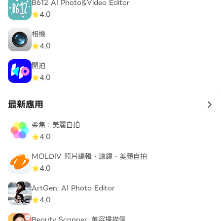
B612 AI Photo&Video Editor
4.0
相機
4.0
開拍
4.0
最新應用
to 
柔焦：美麗自拍
4.0
MOLDIV 照片編輯・濾鏡・美顏自拍
4.0
ArtGen: AI Photo Editor
4.0
Beauty Scanner: 美容掃描儀