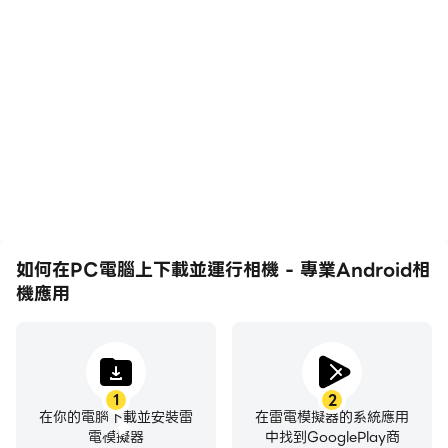
-實時濾鏡，色彩效果，支持專業模式
-白平衡：白熾燈，熒光燈，陰天，日光，微光
-場景模式：夜晚，運動，聚會，日落
-重複拍攝，相機閃光燈，倒數計時器，HDR，連拍，自動
穩定，變焦或更改曝光補償
-手動對焦距離，手動ISO，手動曝光時間，小工具，黃金
配比線，智能人臉檢測
最快，最專業的高清相機和精美的自拍攝像機！ ！ ！讓您
可以隨時隨地拍攝精美的照片和視頻！ 💓💖💯
如何在PC電腦上下載並運行相機 - 專業Android相
機應用
1
2
在你的電腦下載並安裝雷
在雷電模擬器的系統應用
電模擬器
中找到GooglePlay商