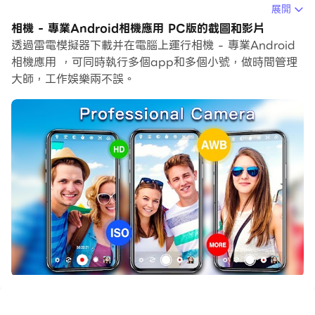
展開
在電腦上運行相機 - 專業Android相機應用，您可以在大
相機 - 專業Android相機應用 PC版的截圖和影片
螢幕上清晰地瀏覽, 而用滑鼠和鍵盤操控應用程式比用觸摸
透過雷電模擬器下載并在電腦上運行相機 - 專業Android
屏鍵盤要快得多，同時你將永遠不必擔心設備的電量問題。
相機應用 ，可同時執行多個app和多個小號，做時間管理
大師，工作娛樂兩不誤。
通過多開和同步功能，你甚至可以在PC上運行多個應用程
式和帳戶。
而文件互傳功能讓分享圖像、影片和文件也變得非常容易。
下載相機 - 專業Android相機應用並在PC上運行。享受
PC端的大螢幕和高畫質畫質吧!
這款相機是一款功能齊全的專業Android相機應用，具有
4K相機，專業拍攝模式和高清畫質...讓我們在高清相機中
拍攝更漂亮的照片和視頻！ 📷📸📹
📸主要特點：
-全高清攝像頭和視頻錄製功能