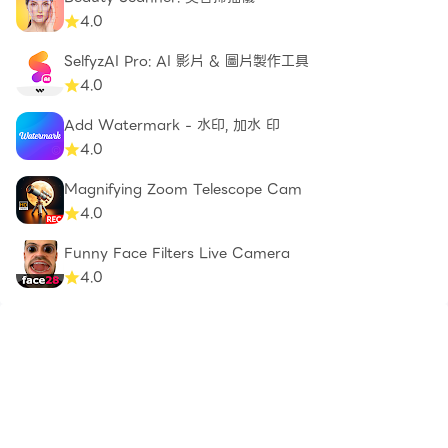
4.0
SelfyzAI Pro: AI 影片 & 圖片製作工具
4.0
Add Watermark - 水印, 加水 印
4.0
Magnifying Zoom Telescope Cam
4.0
Funny Face Filters Live Camera
4.0