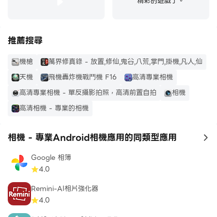
精彩的遊戲了。
推薦搜尋
機槍
萬界修真錄 - 放置,修仙,鬼谷,八荒,掌門,掛機,凡人,仙
天機
飛機轟炸機戰鬥機 F16
高清專業相機
高清專業相機 - 單反攝影拍照，高清前置自拍
相機
高清相機 - 專業的相機
相機 - 專業Android相機應用的同類型應用
to
Google 相簿
4.0
Remini-AI相片強化器
4.0