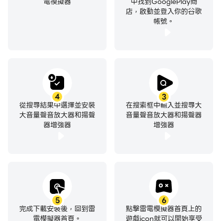
電模擬器
中找到GooglePlay商
開耳機中的音樂、音頻、視頻、有聲讀物，控制音量並享受
店，啟動並登入你的谷歌
您將聽到的所有大的聲音！
帳號。
揚聲器的大音量增强器使揚聲器和耳機的音量比標準響度更
大。插入耳機，打開您喜歡的歌曲，打開揚聲器的大音量增
強器，並根據需要調節標準音量和增強器！
小心！我們不對您的設備和健康負責。請勿長時間使用耳機
4
3
從搜尋結果中選擇並安裝
在搜索框中輸入並搜尋大
聽耳機中的音樂。
大音量聲音放大器和揚聲
音量聲音放大器和揚聲器
器增強器
增強器
您可以在增加音量的“揚聲器的大音量增强器”應用的設置
中控制通知欄。控制通知始終顯示、永不顯示或揚聲器增強
器處於活動狀態時才顯示。如果在高音量聆聽音樂時出現一
些噪音，則可以選擇柔和的增強。在安卓手機或安卓平板電
腦上增強音量時，柔和的增強可以使增強變得更柔和，隱藏
噪音和乾擾。另外，您可以在揚聲器和耳機的大音量增強器
5
6
完成下載安裝後，回到雷
點擊雷電模擬器首頁上的
的設置中選擇允許的最大增強。允許的最大增強範圍為
電模擬器首頁。
遊戲icon就可以開始享受