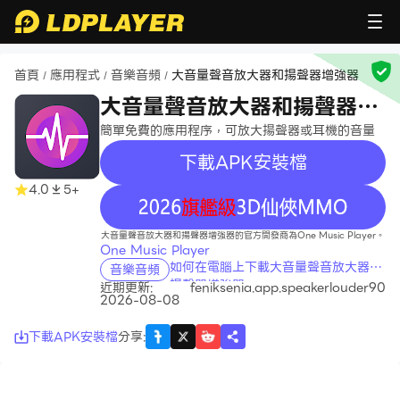
首頁
應用程式
音樂音頻
大音量聲音放大器和揚聲器增強器
/
/
/
大音量聲音放大器和揚聲器增
強器
簡單免費的應用程序，可放大揚聲器或耳機的音量
下載APK安裝檔
4.0
5+
recommend
大音量聲音放大器和揚聲器增強器的官方開發商為One Music Player。
One Music Player
如何在電腦上下載大音量聲音放大器和
音樂音頻
揚聲器增強器
近期更新:
feniksenia.app.speakerlouder90
2026-08-08
下載APK安裝檔
分享
: