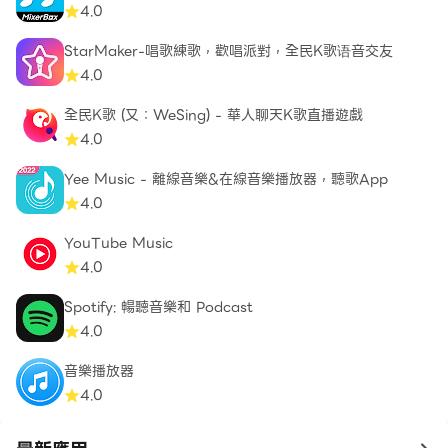
4.0
下載適用於安卓設備的音頻和視頻的高音量增強器“揚聲器
StarMaker-唱歌練歌，歡唱派對，全民K歌语音交友
的大音量增強器”，無需擔心安靜的揚聲器和安靜的耳機的
4.0
問題。隨時隨地聽任何音量的音樂！控制您想要的任何音
量-大聲或非常大聲！用耳機聽音樂！戴著耳塞觀看大聲的
全民K歌 (又：WeSing) - 華人聊天K歌直播遊戲
視頻！
4.0
Yee Music - 離線音樂&在線音樂播放器，聽歌App
與朋友分享“揚聲器的大音量增強器”！不要忘記給5個星
4.0
星！
YouTube Music
4.0
Spotify: 暢聽音樂和 Podcast
4.0
音樂播放器
4.0