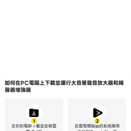
您在安卓手機或安卓平板電腦上打開電影或視頻，但聽不到
任何聲音嗎？如果您必須張緊耳朵，但是無論如何，視頻聲
音都不夠響亮？如果您打開揚聲器聽喜歡的音樂，想讓音樂
響亮，但揚聲器卻不響亮？如果您的安卓設備聲音不足，該
怎麼辦？您不必購買藍牙揚聲器，也不必購買新的安卓設
備。您所需要做的就是下載適用於安卓設備的大音量“揚聲
器的大音量增强器”應用，打開視頻、音樂、根據需要控制
標準音量和增強，並欣賞大聲的視頻和大聲的音樂！
為什麼您需要耳機的大音量增强器？
如何在PC電腦上下載並運行大音量聲音放大器和揚
您乘公共汽車或是去散步，周圍有很多人，您無法享受自己
聲器增強器
喜歡的音樂、有趣的有聲讀物、令人興奮的電影或視頻。現
在有一個解決方案！您不需要購買新的耳機或昂貴的耳機，
就可以聽到安靜的視頻，可以聽到安靜的音樂，可以聽到安
靜的有聲讀物，可以聽到安靜的鬧鐘，可以聽到安靜的通
1
2
在你的電腦下載並安裝雷
在雷電模擬器的系統應用
知！您所需要做的就是下載“揚聲器的大音量增强器”，打