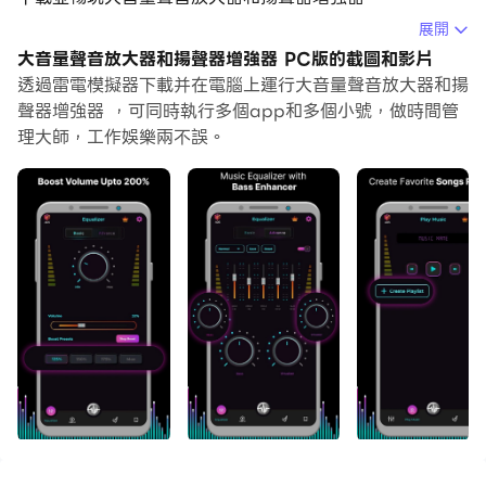
展開
在電腦上運行大音量聲音放大器和揚聲器增強器，您可以在
大音量聲音放大器和揚聲器增強器 PC版的截圖和影片
大螢幕上清晰地瀏覽, 而用滑鼠和鍵盤操控應用程式比用觸
透過雷電模擬器下載并在電腦上運行大音量聲音放大器和揚
摸屏鍵盤要快得多，同時你將永遠不必擔心設備的電量問
聲器增強器 ，可同時執行多個app和多個小號，做時間管
題。
理大師，工作娛樂兩不誤。
通過多開和同步功能，你甚至可以在PC上運行多個應用程
式和帳戶。
而文件互傳功能讓分享圖像、影片和文件也變得非常容易。
下載大音量聲音放大器和揚聲器增強器並在PC上運行。享
受PC端的大螢幕和高畫質畫質吧!
音量增強 “揚聲器的大音量增強器”有助於增強視頻、音
頻和安卓設備上所有通知的響度。
為什麼您需要揚聲器的大音量增強器？