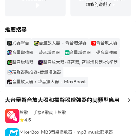
10％至100％。根據揚聲器和耳機的能力選擇最大允許的增
精彩的遊戲了。
強。
如果您喜歡有聲讀物、播客、廣播，那麼“揚聲器的大音量
推薦搜尋
增强器”應用將幫助您欣賞大聲的有聲讀物、大聲的播客和
大聲的廣播。如果您的安卓手機或安卓平板電腦的標準音量
武器聲音
音量放大器 - 聲音增強器
聲音放大器
不夠大，請下載揚聲器的大音量增強器，提高響度，使其高
音量增強器 - 聲音增強器
音量增強器 - 聲音增強器
於安卓設備上的標準音量。
聲音增強器
聲音放大器-擴音器, 音量增強器-均衡器
揚聲器助推器-音量增強器
下載“揚聲器的大音量增强器”後，您將得到什麼：
*標準的音樂音量增强器和音樂的高音量增强器；
音量放大器，聲音擴大器 - MaxBoost
*在線音樂的音量增強器；
*大幅度提高手機或平板電腦上的音頻和所有聲音；
大音量聲音放大器和揚聲器增強器的同類型應用
to
*在安卓設備上大幅度提高視頻和電影的音量；
*安卓手機和安卓平板電腦上的通知和鬧鐘響度增強器；
歡歌 - 手機K歌就上歡歌
4.5
*高音量揚聲器增强器；*頭戴式耳機、耳機、藍牙耳塞、藍
牙揚聲器的音量增強器。
MixerBox MB3音樂播放器、mp3 music聽歌器