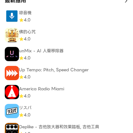
最新應用
to 
錄音機
4.0
佛的心咒
4.0
unMix - AI 人聲移除器
4.0
Up Tempo: Pitch, Speed Changer
4.0
America Radio Miami
4.0
リスパ
4.0
Deplike - 吉他放大器和效果踏板, 吉他工具