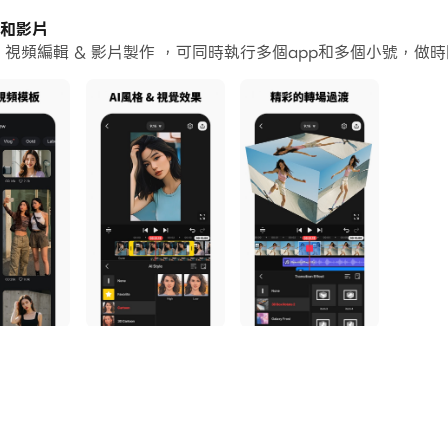
個應用程式和帳戶。
圖和影片
r - 視頻編輯 & 影片製作 ，可同時執行多個app和多個小號，
常容易。
在PC上運行。享受PC端的大螢幕和高畫質畫質吧!
。