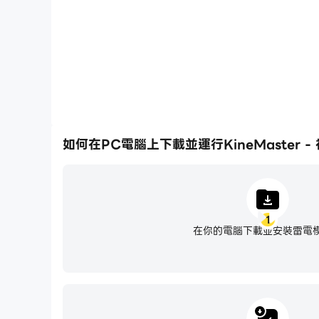
• AI 追蹤：讓文字與貼紙跟隨移動物件
• AI 畫質升級：提升低解析度媒體的尺寸
• AI 風格：為影片和圖片添加藝術效果
[ 人人都能使用的專業影片編輯 ]
KineMaster 讓進階工具也能簡單上手。
• 關鍵影格動畫：調整每一層的大小、位置和旋轉
如何在PC電腦上下載並運行KineMaster -
• Chroma Key（綠幕）：移除背景，專業地合成
• 速度控制：倒轉、減速或製作縮時攝影傑作
[ 啟動你的創意 ]
1
選擇一個範本，替換照片與影片，就完成了！
在你的電腦下載並安裝雷電
• 上千個範本：從預製的影片專案中建立專屬作品
• Mix：將你的影片專案儲存為範本，並與全球 Kine
• KineCloud：將專案備份至雲端，隨時隨地繼續