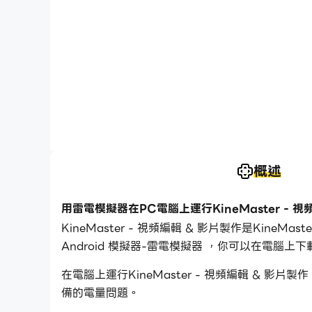
概述
用雷電模擬器在PC電腦上運行KineMaster - 視
KineMaster - 視頻編輯 & 影片製作是KineM
Android 模擬器-雷電模擬器 ，你可以在電腦上下載並
在電腦上運行KineMaster - 視頻編輯 &
備的電量問題。