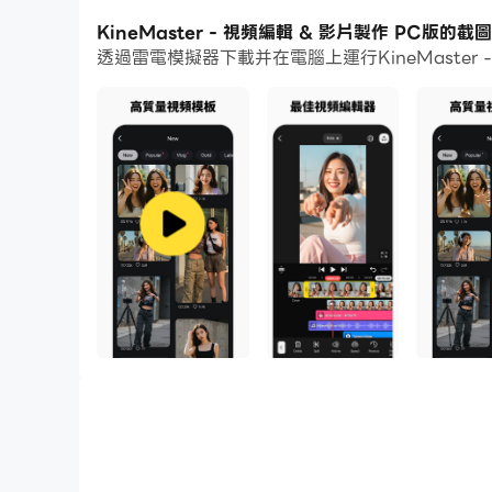
通過多開和同步功能，你甚至可以在PC上運行多
KineMaster - 視頻編輯 & 影片製作 PC版的截
透過雷電模擬器下載并在電腦上運行KineMaste
而文件互傳功能讓分享圖像、影片和文件也變得非
下載KineMaster - 視頻編輯 & 影片製作並
Edit everything: 電影、Vlog、Reels 和短片。
[ 下一個影片的 AI 工具 ]
透過這些 AI 功能，可以快速完成複雜的影片製作
• AI 自動字幕：即時從影片或音訊中新增字幕
• AI 文字轉語音：一鍵將文字轉換成語音
• AI 配音：使用 AI 聲音讓你的音訊更獨特
• AI 音樂匹配：快速獲取歌曲推薦
• AI 魔法去背：去除人物與臉部周圍的背景
• AI 降噪：移除影片或音訊中干擾的雜音
• AI 人聲分離：將歌曲分離成主唱與伴奏