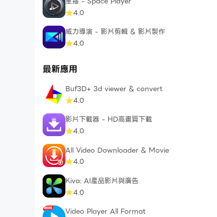
星播 - Space Player
4.0
威力導演 - 影片剪輯 & 影片製作
4.0
最新應用
Buf3D+ 3d viewer & convert
4.0
影片下載器 - HD高畫質下載
4.0
All Video Downloader & Movie
4.0
Kiva: AI產品影片與廣告
4.0
Video Player All Format