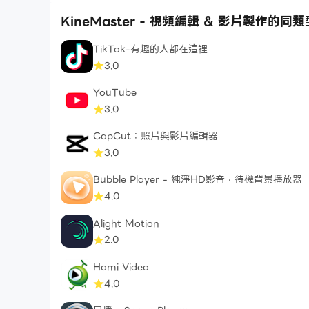
透明背景支援：製作可與其他影片合成的影片
KineMaster - 視頻編輯 & 影片製作的同
[ 快速又精準的最佳編輯工具 ]
TikTok-有趣的人都在這裡
KineMaster 內建多種工具，讓編輯變得有趣又簡
3.0
YouTube
• 提供直式與橫式編輯 —— 兩全其美
3.0
• 多層支援：新增並堆疊照片、影片與 GIF，同時
CapCut：照片與影片編輯器
• 多次復原/重做：撤銷或重新套用編輯紀錄
3.0
• 磁性輔助線：將元素對齊到輔助線，並在時間軸
• 全螢幕預覽：在儲存前以全螢幕檢視編輯效果
Bubble Player - 純淨HD影音，待機背景播放器
4.0
KineMaster 與素材商店服務條款：
Alight Motion
https://resource.kinemaster.com/document/t
2.0
聯絡方式: support@kinemaster.com
Hami Video
4.0