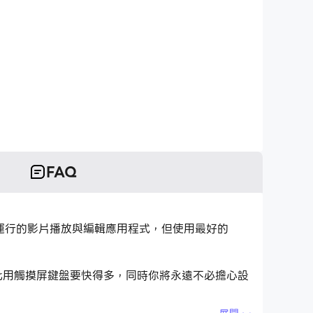
FAQ
夠在行動裝置上運行的影片播放與編輯應用程式，但使用最好的
用程式比用觸摸屏鍵盤要快得多，同時你將永遠不必擔心設