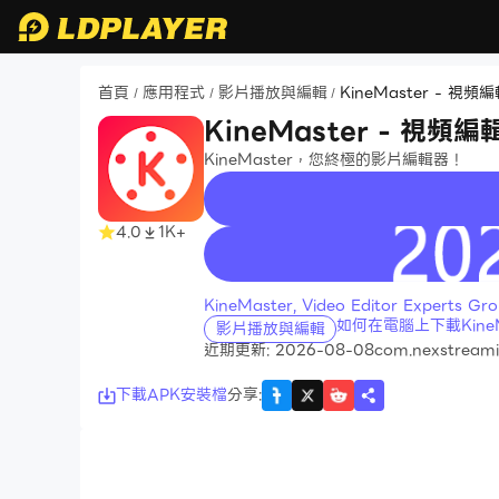
首頁
應用程式
影片播放與編輯
KineMaster - 視
/
/
/
KineMaster - 視頻
KineMaster，您終極的影片編輯器！
4.0
1K+
recommend
KineMaster, Video Editor Experts Gr
如何在電腦上下載KineM
影片播放與編輯
近期更新: 2026-08-08
com.nexstreami
下載APK安裝檔
分享
: