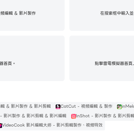
視頻編輯 & 影片製作
在搜索框中輸入並搜尋
讓你的影片更精彩！特效、貼紙、音樂、字體、轉場與 VFX，一應
與大量影片背景
器首頁。
點擊雷電模擬器首頁上
風格
快速上傳至社群平台。
頻編輯 & 影片製作 & 影片剪輯
CatCut - 視頻編輯 & 製作
inM
格的影片
 - 影片製作 & 影片剪輯 & 影片編輯
InShot - 影片製作 & 影片剪
kTok、Instagram 等平台的影片
VideoCook 影片編輯大师 - 影片剪輯製作、視頻特效