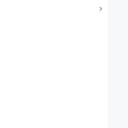
to same typ