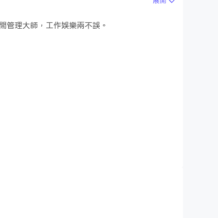
展開
做時間管理大師，工作娛樂兩不誤。