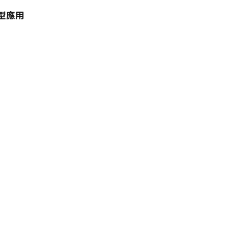
類型應用
單。
播放
上固定圖層
os.html