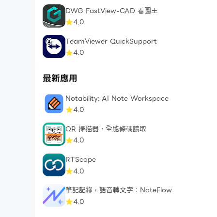
DWG FastView-CAD 看圖王
4.0
TeamViewer QuickSupport
4.0
最新應用
Notability: AI Note Workspace
4.0
QR 掃描器・全能條碼讀取
4.0
RTScape
4.0
筆記記錄，語音轉文字：NoteFlow
4.0