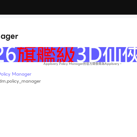
nager
。
Applivery Policy Manager的官方開發商為Applivery。
licy Manager
dm.policy_manager