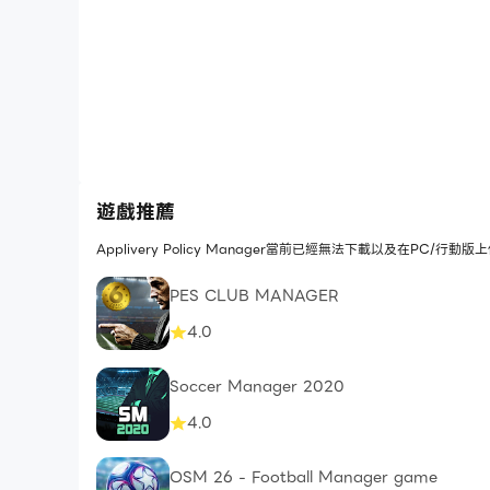
遊戲推薦
Applivery Policy Manager當前已經無法下載以及在PC
PES CLUB MANAGER
4.0
Soccer Manager 2020
4.0
OSM 26 - Football Manager game