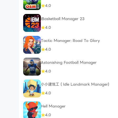
4.0
iBasketball Manager 23
4.0
Tactic Manager: Road To Glory
4.0
Astonishing Football Manager
4.0
小小建筑工（Idle Landmark Manager)
4.0
Hell Manager
4.0