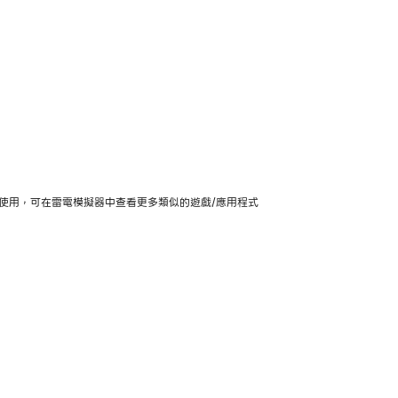
/行動版上使用，可在雷電模擬器中查看更多類似的遊戲/應用程式