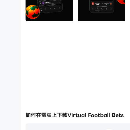
如何在電腦上下載Virtual Football Bets