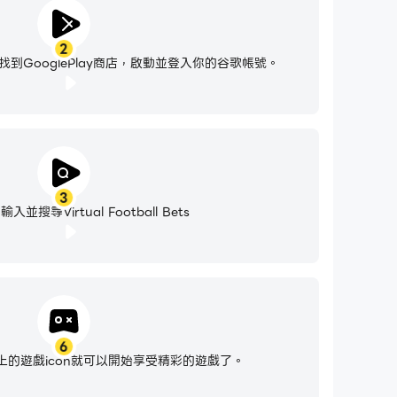
2
到GooglePlay商店，啟動並登入你的谷歌帳號。
3
並搜尋Virtual Football Bets
6
的遊戲icon就可以開始享受精彩的遊戲了。