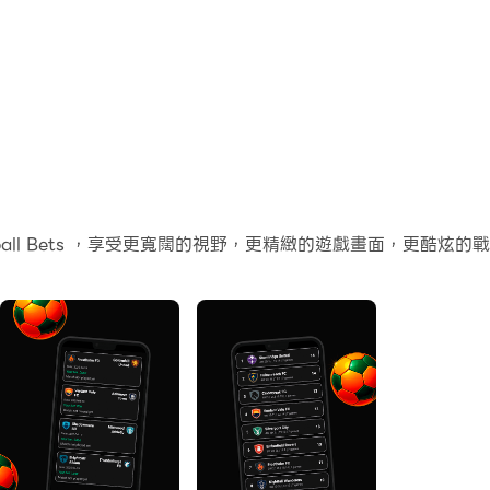
otball Bets ，享受更寬闊的視野，更精緻的遊戲畫面，更