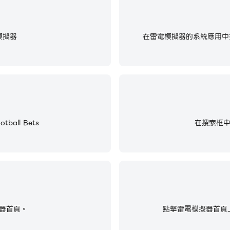
模擬器
在雷電模擬器的系統應用中找
ball Bets
在搜索框中輸入
器首頁。
點擊雷電模擬器首頁上