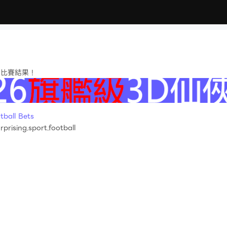
測比賽結果！
all Bets
prising.sport.football