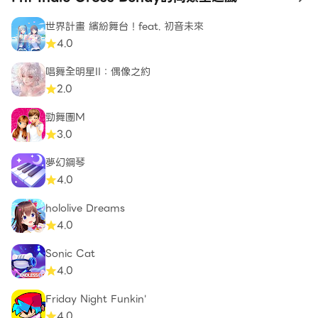
to
世界計畫 繽紛舞台！feat. 初音未來
4.0
唱舞全明星II：偶像之約
2.0
勁舞團M
3.0
夢幻鋼琴
4.0
hololive Dreams
4.0
Sonic Cat
4.0
Friday Night Funkin'
4.0