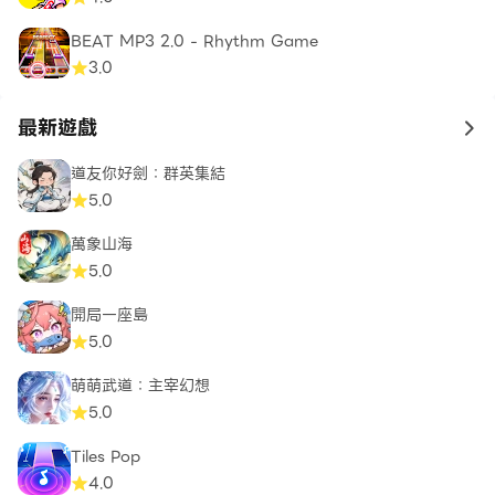
BEAT MP3 2.0 - Rhythm Game
3.0
最新遊戲
to 
道友你好劍：群英集結
5.0
萬象山海
5.0
開局一座島
5.0
萌萌武道：主宰幻想
5.0
Tiles Pop
4.0