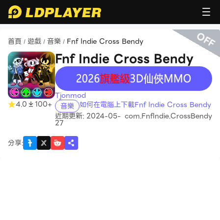
OFF
首頁
遊戲
音樂
Fnf Indie Cross Bendy
/
/
/
Fnf Indie Cross Bendy
recommend
Tjonmod
4.0
100+
如何在電腦上下載Fnf Indie Cross Bendy
音樂
近期更新: 2024-05-
com.FnfIndie.CrossBendy
27
分享
: