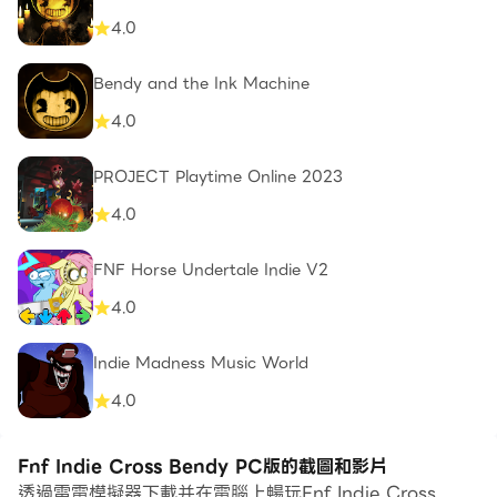
4.0
Bendy and the Ink Machine
4.0
PROJECT Playtime Online 2023
4.0
FNF Horse Undertale Indie V2
4.0
Indie Madness Music World
4.0
Fnf Indie Cross Bendy PC版的截圖和影片
透過雷電模擬器下載并在電腦上暢玩Fnf Indie Cross