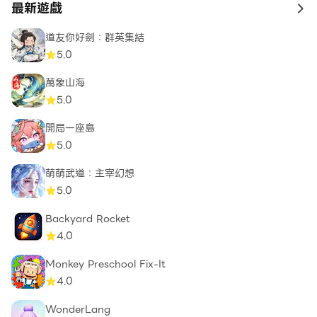
最新遊戲
to 
道友你好劍：群英集結
5.0
萬象山海
5.0
開局一座島
5.0
萌萌武道：主宰幻想
5.0
Backyard Rocket
4.0
Monkey Preschool Fix-It
4.0
WonderLang