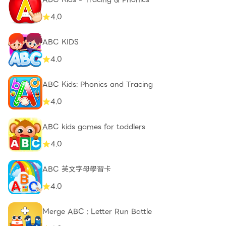
4.0
ABC KIDS
4.0
ABC Kids: Phonics and Tracing
4.0
ABC kids games for toddlers
4.0
ABC 英文字母學習卡
4.0
Merge ABC : Letter Run Battle