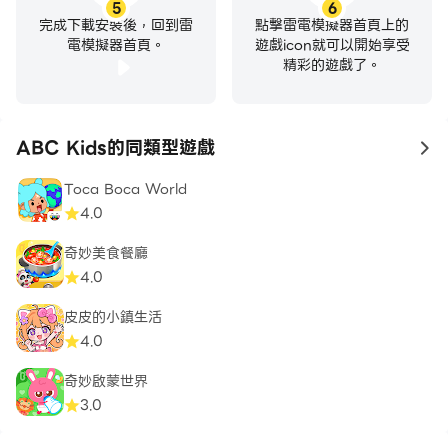
5
6
完成下載安裝後，回到雷
點擊雷電模擬器首頁上的
電模擬器首頁。
遊戲icon就可以開始享受
精彩的遊戲了。
ABC Kids的同類型遊戲
to
Toca Boca World
4.0
奇妙美食餐廳
4.0
皮皮的小鎮生活
4.0
奇妙啟蒙世界
3.0