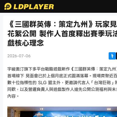
《三國群英傳：策定九州》玩家見
花絮公開 製作人首度釋出賽季玩
戲核心理念
2026-07-06
宇峻奧汀旗下多平台戰略遊戲新作《三國群英傳：策定九州
首場線下 見面會已於上個月底正式圓滿落幕。現場齊聚近
數十位指標性的 SLG 盟主外，更邀請代言人「台灣巨砲」
同歡，以及營運負責人與遊戲製作人搶先公開公測福利與未
內容。