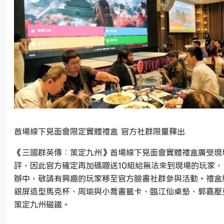
首場線下見面會限定實體禮盒 官方社群限量釋出
《三國群英傳：策定九州》首場線下見面會實體禮盒廣受現
評，因此官方確定再加碼贈送10組給無法來到現場的玩家
辦中，敬請有興趣的玩家移至官方臉書社群參與活動。禮盒
銀屏造型馬克杯、周瑜與小喬書籤卡、臨江仙桌墊、郭嘉壓
策定九州磁鐵。