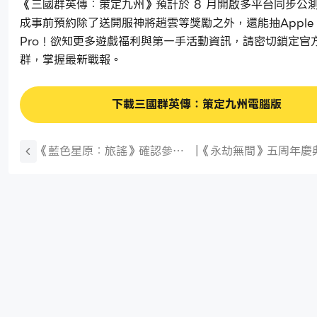
《三國群英傳：策定九州》預計於 8 月開啟多平台同步公
成事前預約除了送開服神將趙雲等獎勵之外，還能抽Apple iP
Pro！欲知更多遊戲福利與第一手活動資訊，請密切鎖定官
群，掌握最新戰報。
下載三國群英傳：策定九州電腦版
《藍色星原：旅謠》確認參加
|
《永劫無間》五周年慶
第25屆漫畫博覽會，與星臨者
場！ 首創水陸雙棲地圖「宛
再度相逢
渠」、千機賽季開跑