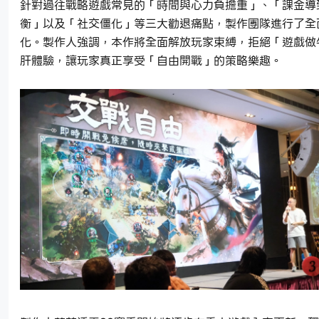
針對過往戰略遊戲常見的「時間與心力負擔重」、「課金導
衡」以及「社交僵化」等三大勸退痛點，製作團隊進行了全
化。製作人強調，本作將全面解放玩家束縛，拒絕「遊戲做
肝體驗，讓玩家真正享受「自由開戰」的策略樂趣。