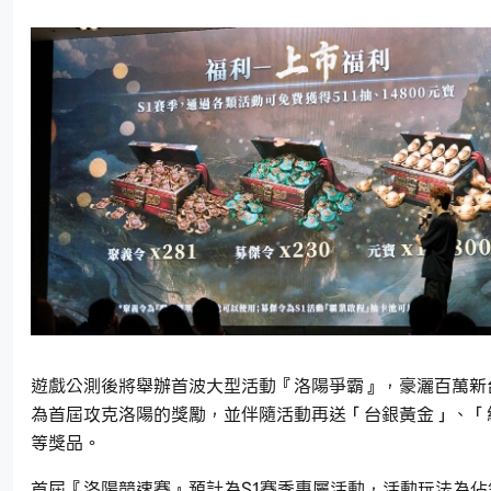
遊戲公測後將舉辦首波大型活動『洛陽爭霸』，豪灑百萬新
為首屆攻克洛陽的獎勵，並伴隨活動再送「台銀黃金」、「
等獎品。
首屆『洛陽競速賽』預計為S1賽季專屬活動，活動玩法為佔