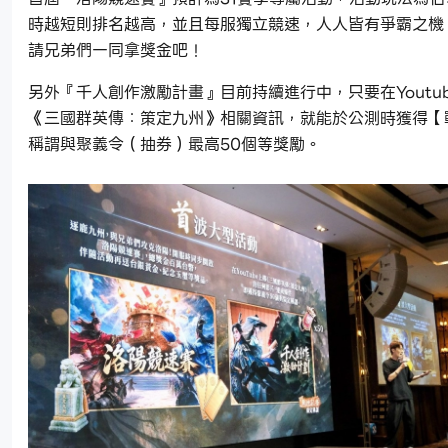
時越短則排名越高，並且每服獨立競速，人人皆有爭霸之機
請兄弟們一同拿獎金吧！
另外『千人創作激勵計畫』目前持續進行中，只要在Youtu
《三國群英傳：策定九州》相關資訊，就能於公測時獲得【
稱謂與聚義令（抽券）最高50個等獎勵。