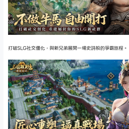
打破SLG社交僵化，與新兄弟展開一場史詩般的爭霸旅程。