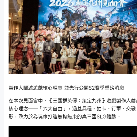
製作人闡述遊戲核心理念 並先行公開S2賽季重磅消息
在本次見面會中，《三國群英傳：策定九州》遊戲製作人蘑
核心理念——「六大自由」，涵蓋兵種、抽卡、行軍、交戰
形，致力於為玩家打造無拘無束的真三國SLG體驗。