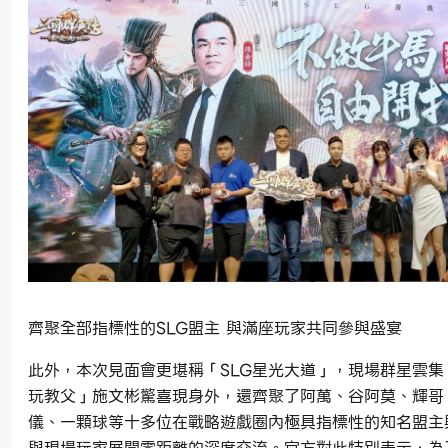
齊聚全部指標性的SLG盟主 與滿座玩家共同參與盛宴
此外，本次見面會更堪稱「SLG星光大道」，現場群星雲集
玩教父」施文彬驚喜現身外，還齊聚了阿萬、谷阿莫、輝哥
儀、一顆球等十多位在戰略遊戲圈內極具指標性的知名盟主