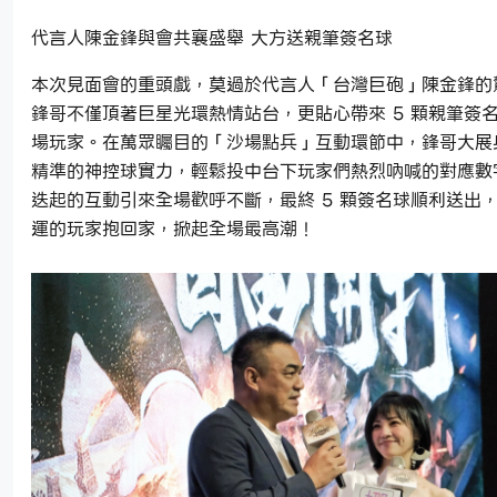
代言人陳金鋒與會共襄盛舉 大方送親筆簽名球
本次見面會的重頭戲，莫過於代言人「台灣巨砲」陳金鋒的
鋒哥不僅頂著巨星光環熱情站台，更貼心帶來 5 顆親筆簽
場玩家。在萬眾矚目的「沙場點兵」互動環節中，鋒哥大展
精準的神控球實力，輕鬆投中台下玩家們熱烈吶喊的對應數
迭起的互動引來全場歡呼不斷，最終 5 顆簽名球順利送出
運的玩家抱回家，掀起全場最高潮！