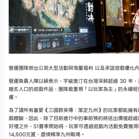
營運團隊祭出公測大型活動與海量福利 以及承諾遊戲優化
營運負責人陳以穎表示，宇峻奧汀在台灣深耕超過 30 年
膾炙人口的遊戲作品，團隊最重視「以玩家為主」的永續經
運。
為了讓所有喜愛《三國群英傳：策定九州》的玩家都能擁有
戲體驗，因此，除了目前進行中的事前預約將送出價值超過
好禮之外，S1賽季開始時，玩家可透過遊戲內活動免費獲得5
14,800元寶，盡情暢享九州戰場。