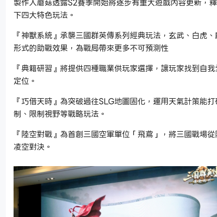
製作人蘑菇透露S2賽季開始將逐步有重大遊戲內容更新，
下四大特色玩法。
『神獸系統』承襲三國群英傳系列經典玩法，玄武、白虎、
形式的助戰效果，為戰局帶來更多不可預測性
『典籍研習』將提供四種職業供玩家選擇，讓玩家找到自我
定位。
『巧借天時』為突破過往SLG地圖固化，運用天氣計策能打
制、限制視野等戰略玩法。
『陸空對戰』為首創三國空軍單位「飛鳶」，將三國戰場從
凌空對決。