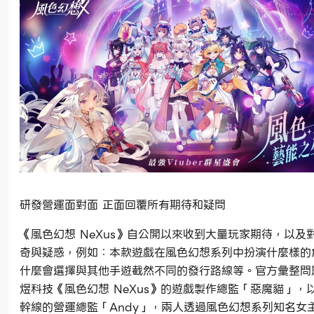
研發營運面對面 正面回覆所有期待和疑問
《風色幻想 NeXus》自公開以來收到大量玩家期待，以及
奇與疑惑，例如：本款遊戲在風色幻想系列中扮演什麼樣的
什麼會選擇與其他手遊截然不同的發行路線等。官方彙整問
煜科技《風色幻想 NeXus》的遊戲製作總監「惡魔貓」，
幹線的營運總監「Andy」，兩人透過風色幻想系列知名女