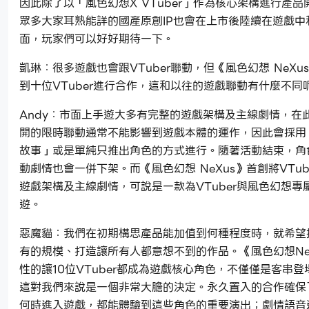
因此除了以「風色幻想X VTuber」作為核心架構進行產品
眾多大家耳熟能詳的國產原創IP也會在上市後陸續在遊戲中
面，玩家們可以好好期待一下。
凱琳：很多遊戲也會跟VTuber聯動，但《風色幻想 NeXu
到十位VTuber進行合作，這和以往的遊戲聯動有什麼不同
Andy：市面上手遊大多有完整的遊戲架構及主線劇情，在
開的限時聯動通常不能影響到遊戲本體的運作，因此會採用
故事」或是單純只推出角色的方式進行。隨著活動結束，角
動劇情也會一併下架。而《風色幻想 NeXus》首創將VTub
遊戲架構及主線劇情，可說是一款為VTuber與風色幻想專
遊。
惡魔貓：我們在初期構思產品能加值到何種程度時，就希望
有的規模、打造讓所有人都意想不到的作品。《風色幻想Ne
性的讓10位VTuber都成為遊戲核心角色，不僅僅是客串
這對我們來說是一個非常大膽的決定。永久置入的合作確保
何時進入遊戲，都能體驗到這些角色的重要演出；劇情語音