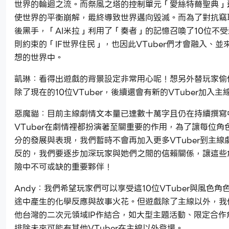
世界的輪迴之流。而祭風之塔的控制單元「愛絲特薾聖典」
使世界的平衡崩解，最終導致世界邁向毀滅。而為了對抗竊
後黑手，「AI米拉」利用了「奏者」的記憶召喚了10位不
則約束的「IF世界住民」，也因此VTuber們才會融入、並
想的世界中。
凱琳：看得出遊戲的背景設定非常用心呢！想另外替玩家偷
除了現在的10位VTuber，後續還會有新的VTuber加入主
惡魔貓：目前主線劇情文本量已達數十萬字且仍在持續撰寫中
VTuber在劇情裡都扮演著至關重要的作用，為了讓每位角
分的發展與表現，我們暫時不會再加入更多VTuber到主線
反的，我們要逐步加深玩家與她們之間的信賴關係，讓這些
險中不可或缺的重要夥伴！
Andy：我們希望玩家們可以享受這10位VTuber與風色角
途中產生的化學反應與故事火花。但遊戲除了主線以外，我
他台灣的二次元領域IP作結合，如大型主題活動、限定合作
排除未來可能有其他VTuber在主線以外登場。