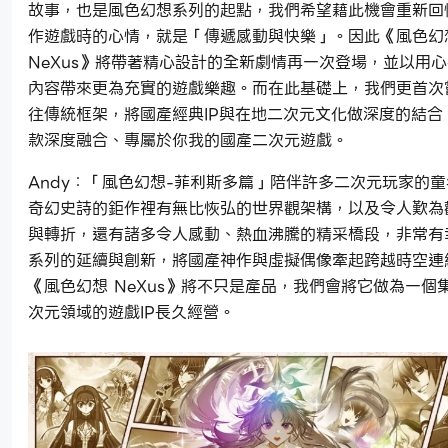
故事，也是風色幻想系列的起點，我們希望藉此機會重新回
作遊戲時的心情，就是「傳遞感動與快樂」。因此《風色幻
NeXus》將帶著精心設計的全新劇情再一次登場，並以用
內容帶來更為充實的遊戲樂趣。而在此基礎上，我們更首次
往傳統框架，將國產經典IP與在地二次元文化做深度的結合
款深度融合、專屬於你我的國產二次元遊戲。
Andy：「風色幻想-菲利斯多篇」陪伴許多二次元玩家的
奇幻史詩的鉅作裡有無比恢弘的世界觀架構，以及令人歎為
與轉折，還有諸多令人感動、熱血沸騰的精采橋段，非常有
系列的延續與創新，將國產神作與虛擬偶像牽起跨越時空連
《風色幻想 NeXus》將不只是產品，我們會將它做為一個
次元領域的遊戲IP長久經營。