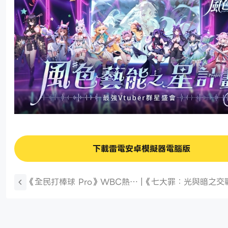
下載雷電安卓模擬器電腦版
《全民打棒球 Pro》WBC熱血
|
《七大罪：光與暗之交
觀賽趴攜手球迷玩家挺台灣 遊
慶全球上市5週年 「5週年聖戰
戲內同步推出「2025國家
慶典」盛大登場
隊」！