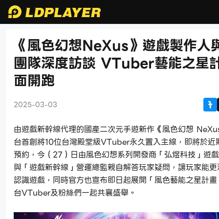
《風色幻想NeXus》遊戲製作人
團隊深度訪談 VTuber藝能之星
面開跑
2025-03-03
由遊戲新幹線代理的國產二次元手遊新作《風色幻想 NeXu
台首創將10位台灣殿堂級VTuber永久置入主線，即將於
預約，今（27）日由風色幻想系列開發商「弘煜科技」遊
與「遊戲新幹線」營運總監親自解答玩家疑問，讓玩家能更
認識遊戲，同時官方也宣布即日起展開「風色藝能之星計畫
台VTuber及粉絲們一起共襄盛舉。