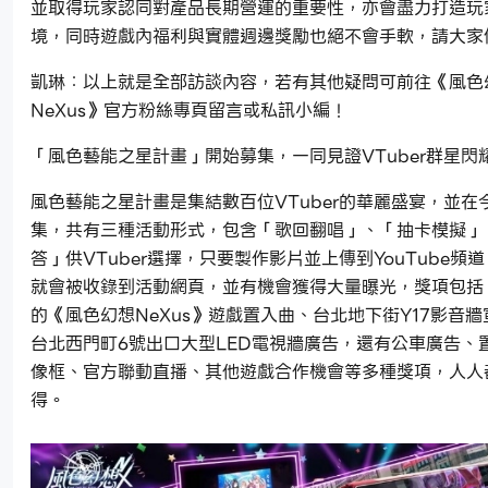
並取得玩家認同對產品長期營運的重要性，亦會盡力打造玩
境，同時遊戲內福利與實體週邊獎勵也絕不會手軟，請大家
凱琳：以上就是全部訪談內容，若有其他疑問可前往《風色
NeXus》官方粉絲專頁留言或私訊小編！
「風色藝能之星計畫」開始募集，一同見證VTuber群星閃
風色藝能之星計畫是集結數百位VTuber的華麗盛宴，並在
集，共有三種活動形式，包含「歌回翻唱」、「抽卡模擬」
答」供VTuber選擇，只要製作影片並上傳到YouTube頻
就會被收錄到活動網頁，並有機會獲得大量曝光，獎項包括
的《風色幻想NeXus》遊戲置入曲、台北地下街Y17影音
台北西門町6號出口大型LED電視牆廣告，還有公車廣告、
像框、官方聯動直播、其他遊戲合作機會等多種獎項，人人
得。