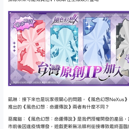
凱琳：接下來也是玩家很關心的問題，《風色幻想NeXus
推出的《風色幻想：命運傳說》兩者有什麼不同？
惡魔貓：《風色幻想：命運傳說》是我們授權開發的產品，
市前後因逢疫情爆發，遊戲更新無法順利銜接導致最終面臨