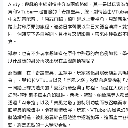
Andy：遊戲的主線劇情共分為兩條路線，其一是以玩家為
角和VTuber一起冒險的「奇蹟聖典」線，劇情皆由VTube
中文語音配音；「原罪再臨」線則是以上帝視角，見證新生
踏上封印原罪的旅程，邀請日本聲優以全日文語音演繹。雙
同一個時空下各自展開、且相互交錯影響，帶來兩種截然不
宴。
凱琳：也有不少玩家想知道在原作中熟悉的角色例如我、學
以什麼樣的身分再次出現在主線劇情裡呢？
惡魔貓：在「奇蹟聖典」主線中，玩家將化身演奏絕對共鳴
者」，與10位VTuber以及「祭風之塔」的緊急應變機制「
一同踏上尋找遺失的「愛絲特薾聖典」旅程。而過往大家所
幻想-菲利斯多篇主角如凱琳、西撒、藍斯、帕魯瑪等人都
透過「AI米拉」以及「祭風之塔」的特別功能而被召喚而來
回聖典的隊伍中。隨著劇情發展，玩家、VTuber與風色幻
將陸續相遇，彼此的羈絆在冒險途中逐漸加深，進而產生各
動，將是遊戲的一大精彩看點。