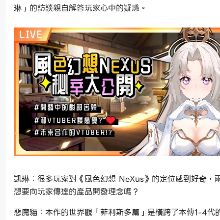
琳」的訪談親自解答玩家心中的疑惑。
凱琳：很多玩家對《風色幻想 NeXus》的定位感到好奇，
想要向玩家傳達的產品開發理念嗎？
惡魔貓：本作的世界觀「菲利斯多篇」是橫跨了本傳1-4代