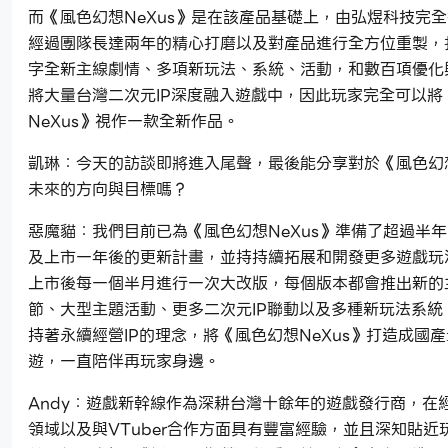
而《風色幻想NeXus》是在該產品基礎上，由弘煜科技完
經過團隊長達兩年的精心打磨以及對產品進行全方位重製，
字全新主線劇情、多項新玩法、系統、活動，和數百項優化
將大量台灣二次元IP深度融入遊戲中，因此玩家完全可以將
NeXus》視作一款全新作品。
凱琳：今天的訪談即將進入尾聲，最後能分享對於《風色幻想
未來的方向與目標嗎？
惡魔貓：我們目前已為《風色幻想NeXus》準備了超過半
及上市一年後的更新計畫，並持持續拓展和開發更多遊戲玩
上市後每一個半月進行一次大改版，每個版本都會推出新的
節、大型主題活動、更多二次元IP聯動以及多種新玩法系統
持著永續經營IP的理念，將《風色幻想NeXus》打造成國
遊，一直陪伴再玩家身邊。
Andy：遊戲新幹線作為深耕台灣十餘年的遊戲發行商，在
領域以及與VTuber合作方面具有豐富經驗，並且深知貼近