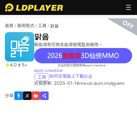
OFF
首頁
應用程式
工具
맑음
/
/
/
맑음
新能源和可再生能源發電監測應用。
recommend
4.0
5+
맑음的官方開發商為eum creative。
eum creative
如何在電腦上下載맑음
工具
近期更新: 2025-01-14
me.uic.eum.malguem
分享
: