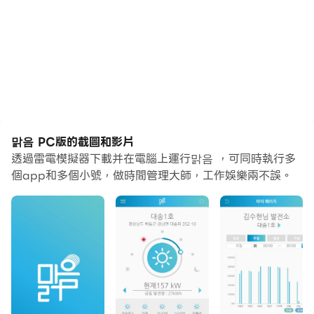
맑음 PC版的截圖和影片
透過雷電模擬器下載并在電腦上運行맑음 ，可同時執行多
個app和多個小號，做時間管理大師，工作娛樂兩不誤。