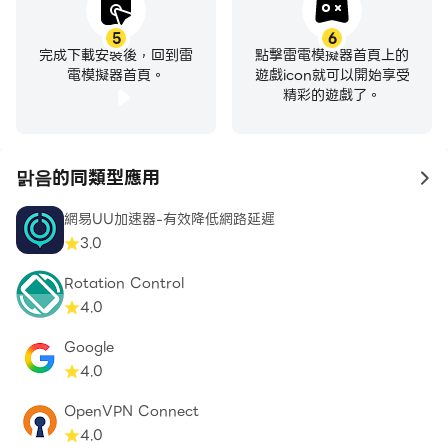
5
6
完成下載安裝後，回到雷
點擊雷電模擬器首頁上的
電模擬器首頁。
遊戲icon就可以開始享受
精彩的遊戲了。
맑음的同類型應用
to
網易UU加速器-有效降低網路延遲
3.0
Rotation Control
4.0
Google
4.0
OpenVPN Connect
4.0