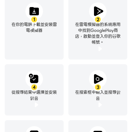
1
2
在你的電腦下載並安裝雷
在雷電模擬器的系統應用
電模擬器
中找到GooglePlay商
店，啟動並登入你的谷歌
帳號。
4
3
從搜尋結果中選擇並安裝
在搜索框中輸入並搜尋맑
맑음
음