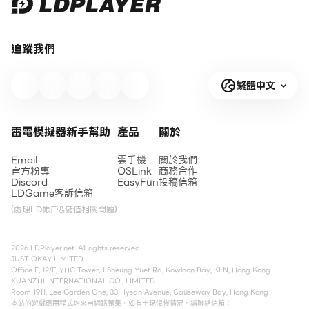
追蹤我們
繁體中文
雷電模擬器新手幫助
產品
關於
Email
雲手機
關於我們
官方粉專
OSLink
商務合作
Discord
EasyFun
投稿信箱
LDGame客訴信箱
(處理LD帳戶&儲值相關問題)
2026 LDPlayer.net. All rights reserved.
JUST OKAY LIMITED
Office F, 12/F, YHC Tower, 1 Sheung Yuet Rd, Kowloon Bay, KLN, Hong Kong
XUANZHI INTERNATIONAL CO., LIMITED
Room 1911, Lee Garden One, 33 Hysan Avenue, Causeway Bay, Hong Kong
本站的遊戲應用程式均來自網路蒐集，如有出現侵權情況，請聯絡信箱：