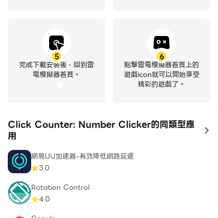
5
6
完成下載安裝後，回到雷
點擊雷電模擬器首頁上的
電模擬器首頁。
遊戲icon就可以開始享受
精彩的遊戲了。
Click Counter: Number Clicker的同類型應
to
用
網易UU加速器-有效降低網路延遲
3.0
Rotation Control
4.0