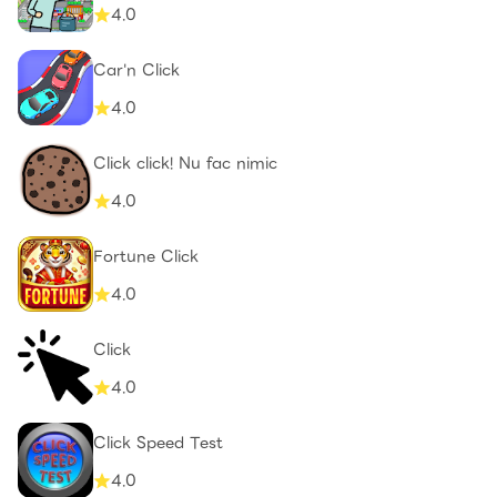
4.0
Car'n Click
4.0
Click click! Nu fac nimic
4.0
Fortune Click
4.0
Click
4.0
Click Speed Test
4.0